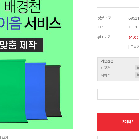
상품번호
6852
브랜드
프로
판매가격
61,0
[ 무이
기본옵션
배경천
사이즈
구매하기
지 보기