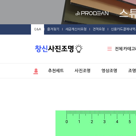
Q&A
즐겨찾기
세금계산서요청
견적요청
신용카드결제내역
전체 카테고
홈
추천세트
사진조명
영상조명
조명