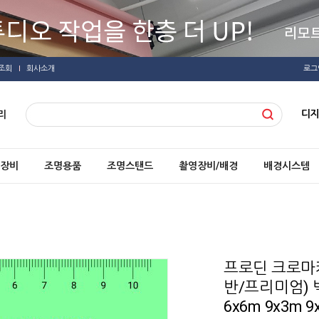
조회
회사소개
로그
디
리
장비
조명용품
조명스탠드
촬영장비/배경
배경시스템
프로딘 크로마키
반/프리미엄) 
6x6m 9x3m 9