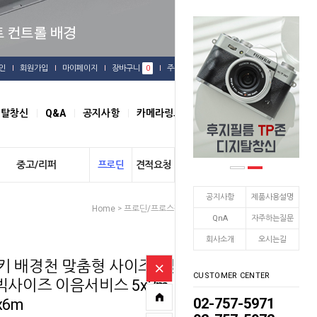
인
회원가입
마이페이지
장바구니
0
주문배송
관심상품
지탈창신
Q&A
공지사항
카메라링크
오시는길
중고/리퍼
프로딘
견적요청
개인결제
공지사항
제품사용설명
Home
프로딘/프로스팟
배경천 / 배경지
>
>
QnA
자주하는질문
회사소개
오시는길
 배경천 맞춤형 사이즈 (일
CUSTOMER CENTER
빅사이즈 이음서비스 5x3m
02-757-5971
x6m