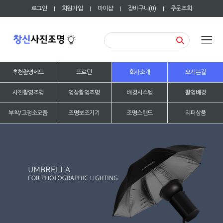
로그인
회원가입
마이샵
장바구니(
0
)
주문조회
|
|
|
|
추천촬영세트
프로딘
회사소개
오시는길
사진촬영조명
영상촬영조명
배경시스템
촬영배경
부착/고정소모품
조명보조기기
조명스탠드
리퍼상품