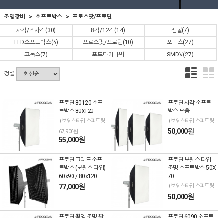
조명장비
소프트박스
프로스팟/프로딘
사각/직사각
(30)
8각/12각
(14)
젬볼
(7)
LED소프트박스
(6)
프로스팟/프로딘
(10)
포멕스
(27)
고독스
(7)
포도다이나믹
SMDV
(27)
정렬
프로딘 80120 소프
프로딘 사각 소프트
트박스 80x120
박스 모음
+보웬스타입 스피드링
+보웬스타입 스피드링
50,000원
67,900원
55,000원
프로딘 그리드 소프
프로딘 보웬스 타입
트박스 (보웬스 타입)
조명 소프트박스 50X
60x90 / 80x120
70
77,000원
+보웬스타입 스피드링
50,000원
프로딘 촬영 조명 팔
프로딘 6090 소프트