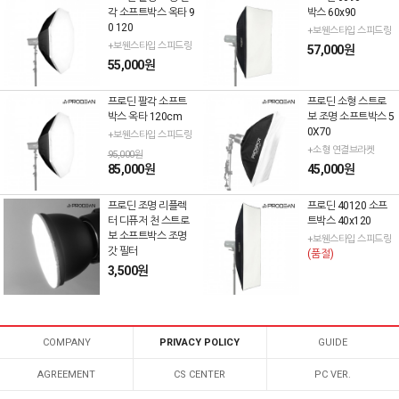
각 소프트박스 옥타 9
박스 60x90
0 120
+보웬스타입 스피드링
+보웬스타입 스피드링
57,000원
55,000원
프로딘 팔각 소프트
프로딘 소형 스트로
박스 옥타 120cm
보 조명 소프트박스 5
0X70
+보웬스타입 스피드링
+소형 연결브라켓
95,000원
85,000원
45,000원
프로딘 조명 리플렉
프로딘 40120 소프
터 디퓨저 천 스트로
트박스 40x120
보 소프트박스 조명
+보웬스타입 스피드링
갓 필터
(품절)
3,500원
COMPANY
PRIVACY POLICY
GUIDE
AGREEMENT
CS CENTER
PC VER.