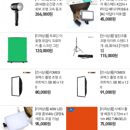
20 HSS 순간광 스트
각 룩스패드 K22H +
로보 조명 고속 동조
F타입 배터리팩 BB-6
266,000원
[AC 어댑터 미포함]
45,000원
[리퍼상품] 프로딘 이
[전시상품] 엘린크롬
동형 유압식 크로마
조명 라이트 스탠드 1
키 롤 스크린 그린
개 - EL30162 [가방포
120,000원
함]
115,000원
[전시상품] FOMEX
[전시상품] FOMEX
포멕스 촬영 조명 소
포멕스 촬영 조명 소
프트박스 SB 80 x 10
프트박스 SB 80 x 12
0
0
80,000원
91,000원
[리퍼상품] 40W LED
[리퍼상품] 사베지 촬
조명 콤보40c (광량&
영 배경지 2.72m x 1
색온도 조절 가능)
1m #82 TANGELO
95,000원
75,000원