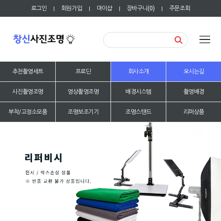
로그인
회원가입
마이샵
장바구니(
0
)
주문조회
|
|
|
|
추천촬영세트
프로딘
회사소개
오시는길
사진촬영조명
영상촬영조명
배경시스템
촬영배경
부착/고정소모품
조명보조기기
조명스탠드
리퍼상품