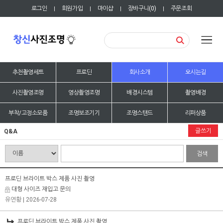
로그인
회원가입
마이샵
장바구니(
0
)
주문조회
|
|
|
|
추천촬영세트
프로딘
회사소개
오시는길
사진촬영조명
영상촬영조명
배경시스템
촬영배경
부착/고정소모품
조명보조기기
조명스탠드
리퍼상품
글쓰기
Q&A
검색
프로딘 브라이트 박스 제품 사진 촬영
대형 사이즈 재입고 문의
유연황
| 2026-07-28
프로딘 브라이트 박스 제품 사진 촬영