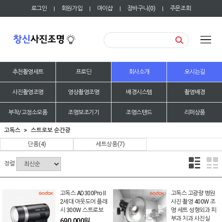
로그인
회원가입
마이샵
장바구니(
0
)
주문조회
|
|
|
|
추천촬영세트
프로딘
회사소개
오시는길
사진촬영조명
영상촬영조명
배경시스템
촬영배경
부착/고정소모품
조명보조기기
조명스탠드
리퍼상품
고독스
스트로보 순간광
단품
(4)
세트상품
(7)
정렬
고독스 AD300Pro II
고독스 고광량 병원
2세대 아웃도어 플래
사진 촬영 400W 조
시 300W 스트로보
명 세트 성형외과 피
부과 치과 사진실
690,000원