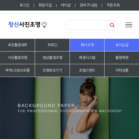
로그인
회원가입
마이샵
장바구니(
0
)
주문조회
|
|
|
|
추천촬영세트
프로딘
회사소개
오시는길
사진촬영조명
영상촬영조명
배경시스템
촬영배경
부착/고정소모품
조명보조기기
조명스탠드
리퍼상품