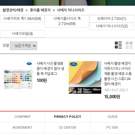
촬영장비/배경
종이롤 배경지
사베지 미니사이즈
사베지하프 폭1.36m
(58)
사베지풀사이즈 폭
슈페리어 2.72m
(1)
2.72m
(58)
사베지 미니사이즈
(2)
사베지모음
(4)
정렬
사베지 사진 촬영용
사베지 촬영 배경지
종이 배경지 컬러 샘
자투리 미니 사이즈
플 북 카달로그
제품 촬영 배경 소품
촬영 사진 스튜디오
100원
컬러 배경지
작은사이즈 균일가
15,000원
COMPANY
PRIVACY POLICY
GUIDE
AGREEMENT
CS CENTER
PC VER.