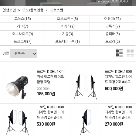
영상조명
모노/할로겐형
프로스팟
고독스
(15)
호루스벤누
(8)
어퓨쳐
(27)
라미
(7)
포멕스
(9)
난룩스
(7)
호보라이트
(9)
지윤
(3)
쥬피터
(5)
프로스팟
(7)
포토다이나믹
(1)
오로라
(2)
정렬
프로딘 K DHL-1K 디
프로딘 K DHL1000
지털 할로겐 라이트
디지털 할로겐 라이
촬영 조명
트 조명 2조 A세트
800,000원
200,000원
185,000원
프로딘 K DHL1000
프로딘 K DHL1000
디지털 할로겐 라이
디지털 할로겐 라이
트 조명 2조 B세트
트 조명 1조 B세트
530,000원
270,000원