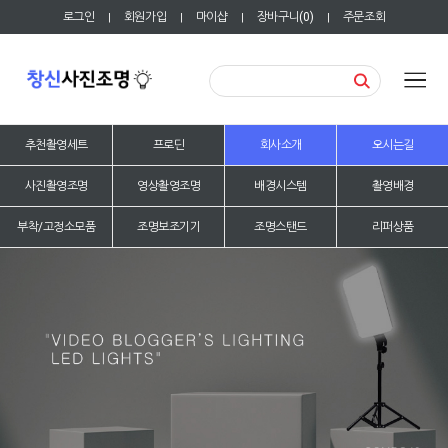
로그인
회원가입
마이샵
장바구니(
0
)
주문조회
|
|
|
|
추천촬영세트
프로딘
회사소개
오시는길
사진촬영조명
영상촬영조명
배경시스템
촬영배경
부착/고정소모품
조명보조기기
조명스탠드
리퍼상품