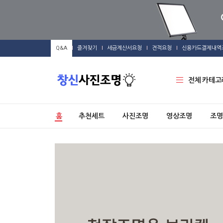
Q&A
즐겨찾기
세금계산서요청
견적요청
신용카드결제내역
전체 카테고
홈
추천세트
사진조명
영상조명
조명