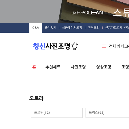
Q&A
즐겨찾기
세금계산서요청
견적요청
신용카드결제내역
전체 카테고
홈
추천세트
사진조명
영상조명
조명
오로라
프로딘(72)
포멕스(62)