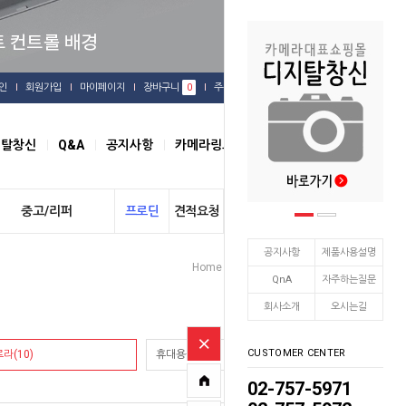
인
회원가입
마이페이지
장바구니
0
주문배송
관심상품
지탈창신
Q&A
공지사항
카메라링크
오시는길
중고/리퍼
프로딘
견적요청
개인결제
공지사항
제품사용설명
Home
사진조명
오로라
>
>
QnA
자주하는질문
회사소개
오시는길
CUSTOMER CENTER
라(10)
휴대용출사(2)
02-757-5971