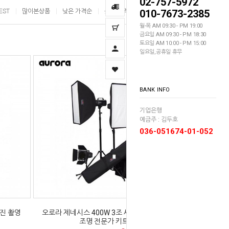
02-757-5972
EST
많이본상품
낮은 가격순
높은 가격순
010-7673-2385
이름순
월-목 AM 09:30 - PM 19:00
금요일 AM 09:30 - PM 18:30
토요일 AM 10:00 - PM 15:00
일요일,공휴일 휴무
BANK INFO
기업은행
예금주 : 김두호
036-051674-01-052
사진 촬영
오로라 제네시스 400W 3조 세트 사진 촬영
조명 전문가 키트