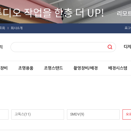
조회
회사소개
로그
디
리
장비
조명용품
조명스탠드
촬영장비/배경
배경시스템
고독스(11)
SMDV(9)
오로