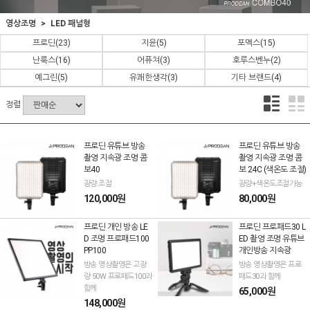
영상조명
LED 패널형
프로딘
(23)
지윤
(5)
포멕스
(15)
난룩스
(16)
어퓨쳐
(3)
호루스벤누
(2)
예그린
(5)
유쾌한생각
(3)
기타 브랜드
(4)
정렬
프로딘 유튜브 방송
프로딘 유튜브 방송
촬영 지속광 조명 콤
촬영 지속광 조명 콤
보40
보 24C (색온도 조절)
광량 조절
광량+색온도조절가능
120,000원
80,000원
프로딘 개인 방송 LE
프로딘 프로패드30 L
D 조명 프로패드100
ED 촬영 조명 유튜브
PP100
개인방송 지속광
방송 영상촬영은 고광
방송 영상촬영은 프로
량 50W 프로패드100과
패드30과 함께
함께
65,000원
148,000원