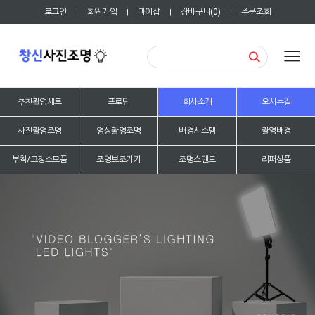
로그인
회원가입
마이샵
장바구니(
0
)
주문조회
|
|
|
|
추천촬영세트
프로딘
회사소개
오시는길
사진촬영조명
영상촬영조명
배경시스템
촬영배경
부착/고정소모품
조명보조기기
조명스탠드
리퍼상품