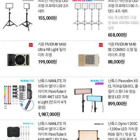
프로딘 개인방송 LED
프로딘 개인방송 LED
조명 프로패드30 2조
조명 프로패드100 스
세트
탠드 4조 세트
155,000원
방송 영상촬영은 고광
량 50W 프로패드100과
함께
658,000원
지윤 FIVERAY M60
지윤 FIVERAY M40
Ultra Fill Light 필라
SE COMBO 소형 필
이트 조명
라이트 조명
199,000원
88,000원
난룩스 NANLITE 파
난룩스 Pavoslim 60
보튜브 엘이디 튜브
CL 파보슬림60CL 풀
라이트 PavoTube II
컬러 스튜디오 방송
15XR 4KIT LED Tub
촬영 LED 조명
e Light (반도어 4개
899,000원
증정)
1,987,000원
난룩스 NANLITE 파
난룩스 Dyno 1200C
보튜브 엘이디 튜브
- 1200w LED 지속광
라이트 PavoTube II
RGB 컬러 / 방송 및
6XR 8KIT LED Tube
영상 등 전문 촬영 조