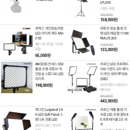
LPL305
스탠드 포함
183,000원
158,000원
포멕스 개인방송조명
유튜브 방송 촬영 조
LED 라이트 패드 Min
명 LED 패널형 110W
i150
RM-LPL305
9W / 밝기조절, 거치대
148,000원
포함
133,000원
65,000원
ANCESS 안세스 S50
프로딘 LED 프로패드
촬영 조명 유튜브 개
100 스탠드 2조 배터
인방송 스튜디오 LED
리 무선 세트 PP100-
라이트
2SB2
198,000원
LED조명2 +스탠드2 +
배터리4
500,000원
443,000원
예그린 Luxpanel 24
프로딘 제품 촬영 지
H LED Soft Panel 스
속광 LED 조명 콤보4
튜디오 전용 LED
0 포토테이블 2조 세
트
24인치 LED / 반도어