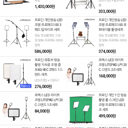
포함
LED조명2 +촬영테이
블
1,430,000원
333,000원
프로딘 개인방송 LED
프로딘 개인방송 LED
조명 프로패드100 3
조명 프로패드100 포
패드 탑라이트 세트
토테이블 촬영세트
방송 영상촬영은 고광
방송 영상촬영은 고광
량 50W 프로패드100과
량 50W 프로패드100과
함께
함께
586,000원
374,000원
프로딘 유튜브 방송
포멕스 LED 라이트
촬영 지속광 조명 콤
조명 LITEPAD LP120
보40/40C 2패드 1스
C 스탠드 2조세트
탠드 세트
168,000원
LED조명2 +스탠드1
276,000원
포멕스 LED 라이트
프로딘 개인 1인 방송
조명 LITEPAD LP120
촬영 롤 스크린 LED
C 스탠드 1조세트
조명 프로패드100 2
조 세트
84,000원
499,000원