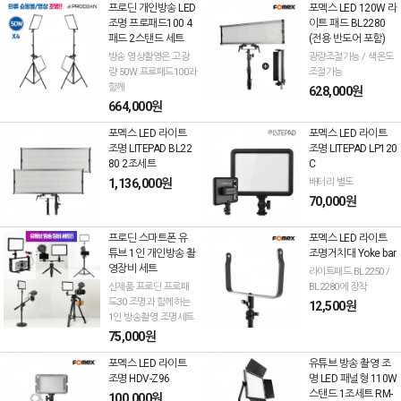
프로딘 개인방송 LED
포멕스 LED 120W 라
조명 프로패드100 4
이트 패드 BL2280
패드 2스탠드 세트
(전용 반도어 포함)
방송 영상촬영은 고광
광량조절가능 / 색온도
량 50W 프로패드100과
조절가능
함께
628,000원
664,000원
포멕스 LED 라이트
포멕스 LED 라이트
조명 LITEPAD BL22
조명 LITEPAD LP120
80 2조세트
C
1,136,000원
배터리 별도
70,000원
프로딘 스마트폰 유
포멕스 LED 라이트
튜브 1인 개인방송 촬
조명거치대 Yoke bar
영장비 세트
라이트패드 BL2250 /
신제품 프로딘 프로패
BL2280에 장착
드30 조명과 함께하는
12,500원
1인 방송촬영 조명세트
75,000원
포멕스 LED 라이트
유튜브 방송 촬영 조
조명 HDV-Z96
명 LED 패널형 110W
스탠드 1조세트 RM-
100,000원