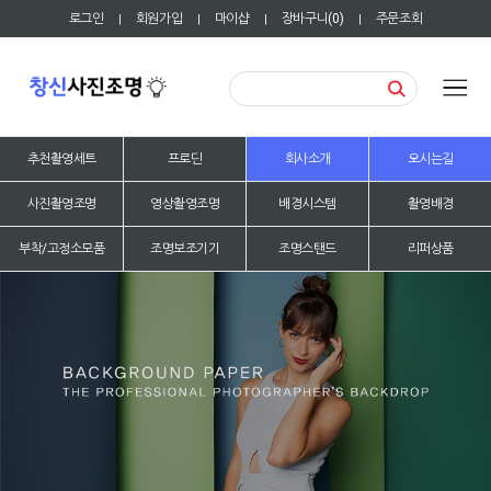
로그인
회원가입
마이샵
장바구니(
0
)
주문조회
|
|
|
|
추천촬영세트
프로딘
회사소개
오시는길
사진촬영조명
영상촬영조명
배경시스템
촬영배경
부착/고정소모품
조명보조기기
조명스탠드
리퍼상품