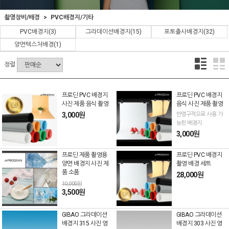
촬영장비/배경
PVC배경지/기타
PVC배경지
(3)
그라데이션배경지
(15)
포토출사배경지
(32)
양면텍스쳐배경
(1)
정렬
프로딘 PVC 배경지
프로딘 PVC 배경지
사진 제품 음식 촬영
음식 사진 제품 촬영
3,000원
반영구적으로 사용 가
능한 배경지
3,000원
프로딘 제품 촬영용
프로딘 PVC 배경지
양면 배경지 사진 제
촬영 배경 세트
품 소품
28,000원
10,000원
3,500원
GIBAO 그라데이션
GIBAO 그라데이션
배경지 315 사진 영
배경지 303 사진 영