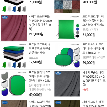
75,000원
203,000원
사베지 모슬린 배경
프로딘 크로마키 배
천 WD5424 Cranber
경천+이동형 배경시
ry (휴대용 파우치 포
스템 촬영 배경 세트
함)
일반천 +거치대
216,000원
61,000원
프로딘 크로마키 배
프로딘 원터치 크로
경천 유튜브 개인방
마키 양면 배경천 세
송 동영상 촬영
트 1.5m x 2.1m
양면크로마키 +스탠드
13,500원
12,500원
89,000원
프로딘 원터치 크로
사베지 모슬린 배경
마키천 양면 배경천
천 WD5524 Dark Gr
(단품) 1.5M x 2.1M
ay (휴대용 파우치 포
함)
원터치 접이식으로 휴
(품절)
대 간편한 양면 천배경
49,000원
사베지 모슬린 천배
사베지 모슬린 배경
경 WD5324 Brown
천 WD5224 Forest