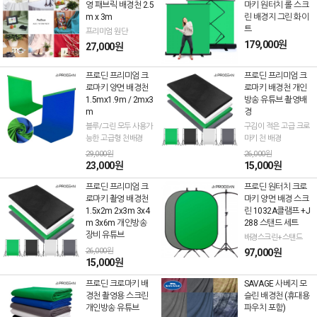
영 패브릭 배경천 2.5
마키 원터치 롤 스크
m x 3m
린 배경지 그린 화이
트
프리미엄 원단
179,000원
27,000원
프로딘 프리미엄 크
프로딘 프리미엄 크
로마키 양면 배경천
로마키 배경천 개인
1.5mx1.9m / 2mx3
방송 유튜브 촬영배
m
경
블루/그린 모두 사용가
구김이 적은 고급 크로
능한 고급형 천배경
마키 천 배경
29,000원
26,000원
23,000원
15,000원
프로딘 프리미엄 크
프로딘 원터치 크로
로마키 촬영 배경천
마키 양면 배경 스크
1.5x2m 2x3m 3x4
린 1032A클램프 +J
m 3x6m 개인방송
288 스탠드 세트
장비 유튜브
배경스크린+스탠드
26,000원
97,000원
15,000원
프로딘 크로마키 배
SAVAGE 사베지 모
경천 촬영용 스크린
슬린 배경천 (휴대용
개인방송 유튜브
파우치 포함)