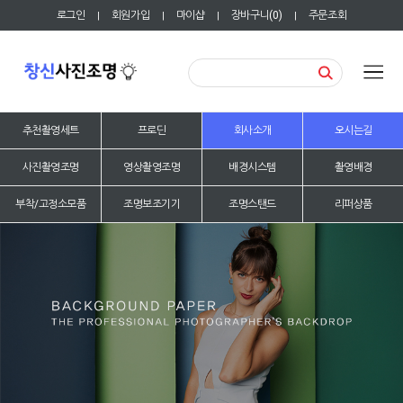
로그인
회원가입
마이샵
장바구니(
0
)
주문조회
|
|
|
|
추천촬영세트
프로딘
회사소개
오시는길
사진촬영조명
영상촬영조명
배경시스템
촬영배경
부착/고정소모품
조명보조기기
조명스탠드
리퍼상품