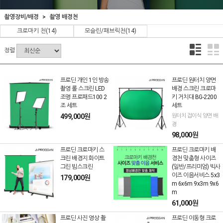
촬영장비/배경
촬영 배경천
크로마키 천
(14)
모슬린/패브릭천
(14)
정렬
프로딘 개인 1인 방송
프로딘 원터치 양면
촬영 롤 스크린 LED
배경 스크린 크로마
조명 프로패드100 2
키 거치대 BG-2200
조 세트
세트
499,000원
원터치 접이식 양면 배
경
98,000원
프로딘 크로마키 스
프로딘 크로마키 배
크린 배경지 화이트
경천 맞춤형 사이즈
그린 빔스크린
(일반/프리미엄) 빅사
이즈 이음서비스 5x3
179,000원
m 6x6m 9x3m 9x6
m
61,000원
프로딘 사진 영상 촬
프로딘 이동형 크로