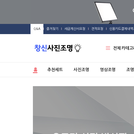
Q&A
즐겨찾기
세금계산서요청
견적요청
신용카드결제내역
전체 카테고
홈
추천세트
사진조명
영상조명
조명