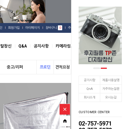
인
회원가입
마이페이지
장바구니
0
주문배송
관심상품
지탈창신
Q&A
공지사항
카메라링크
오시는길
중고/리퍼
프로딘
견적요청
개인결제
공지사항
제품사용설명
QnA
자주하는질문
회사소개
오시는길
CUSTOMER CENTER
02-757-5971