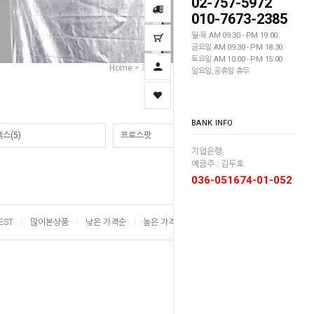
02-757-5972
010-7673-2385
월-목 AM 09:30 - PM 19:00
금요일 AM 09:30 - PM 18:30
토요일 AM 10:00 - PM 15:00
Home
조명장비
리플렉터
SMDV
>
>
>
일요일,공휴일 휴무
BANK INFO
스(5)
프로스팟
기업은행
예금주 : 김두호
036-051674-01-052
EST
많이본상품
낮은 가격순
높은 가격순
이름순