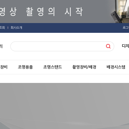
조회
회사소개
로그
디
리
장비
조명용품
조명스탠드
촬영장비/배경
배경시스템