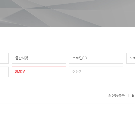
줌반사갓
프로딘(3)
포멕
SMDV
어퓨쳐
최신등록순
B