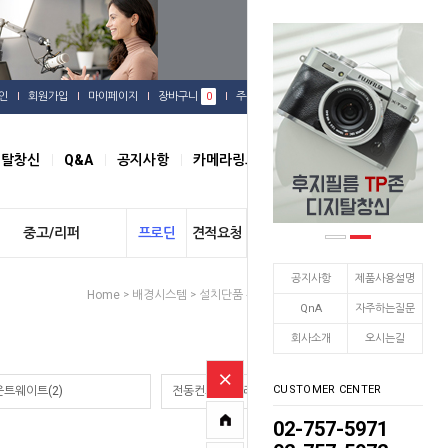
인
회원가입
마이페이지
장바구니
0
주문배송
관심상품
지탈창신
Q&A
공지사항
카메라링크
오시는길
중고/리퍼
프로딘
견적요청
개인결제
공지사항
제품사용설명
Home
배경시스템
설치단품 부품
알루미늄코어
>
>
>
QnA
자주하는질문
회사소개
오시는길
CUSTOMER CENTER
트웨이트(2)
전동컨트롤러/리모컨(3)
02-757-5971