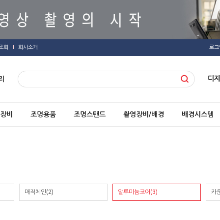
조회
회사소개
로그
디
리
장비
조명용품
조명스탠드
촬영장비/배경
배경시스템
매직체인(2)
알루미늄코어(3)
카운