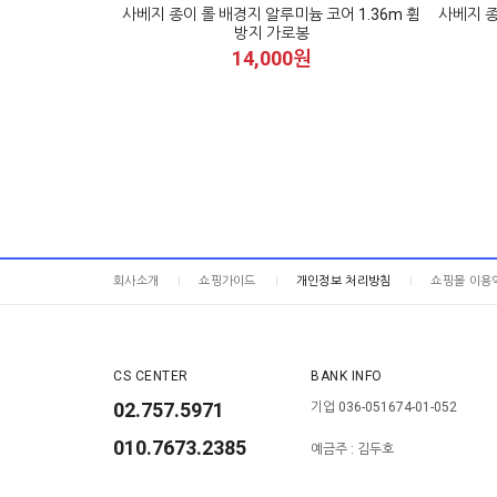
사베지 종이 롤 배경지 알루미늄 코어 1.36m 휨
사베지 종
방지 가로봉
14,000원
회사소개
쇼핑가이드
개인정보 처리방침
쇼핑몰 이용
CS CENTER
BANK INFO
02.757.5971
기업 036-051674-01-052
010.7673.2385
예금주 : 김두호