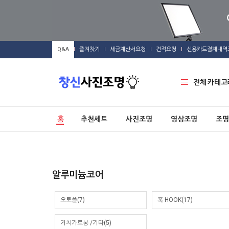
Q&A
즐겨찾기
세금계산서요청
견적요청
신용카드결제내역
전체 카테고
홈
추천세트
사진조명
영상조명
조명
알루미늄코어
오토폴(7)
훅 HOOK(17)
거치가로봉 /기타(5)