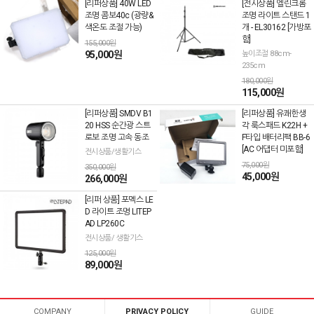
[리퍼상품] 40W LED
[전시상품] 엘린크롬
조명 콤보40c (광량&
조명 라이트 스탠드 1
색온도 조절 가능)
개 - EL30162 [가방포
함]
155,000원
95,000원
높이조절 88cm-
235cm
180,000원
115,000원
[리퍼상품] SMDV B1
[리퍼상품] 유쾌한생
20 HSS 순간광 스트
각 룩스패드 K22H +
로보 조명 고속 동조
F타입 배터리팩 BB-6
[AC 어댑터 미포함]
전시상품/생활기스
75,000원
350,000원
45,000원
266,000원
[리퍼 상품] 포멕스 LE
D 라이트 조명 LITEP
AD LP260C
전시상품/ 생활기스
125,000원
89,000원
COMPANY
PRIVACY POLICY
GUIDE