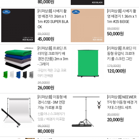
80,000원
[리퍼상품] 사베지 촬
[리퍼상품] 사베지 촬
영 배경지1.36m x 1
영 배경지 1.36m x 1
1m #20 SUPER BLA
1m #25 BEIGE
CK
59,000원
50,000원
59,000원
45,000원
[리퍼상품] 프로딘 프
[리퍼상품] 프로딘 이
리미엄 크로마키 배
동형 유압식 크로마
경천 (단품) 2m x 3m
키 롤 스크린 그린
- 그레이
179,000원
구김이 적은 고급 크로
120,000원
마키 천배경
34,000원
26,000원
[리퍼상품] 이동형 배
[리퍼상품] NEEWER
경시스템 - 3M 연장
T자형 이동형 배경 거
가능 가로봉 포함
치대 스탠드 세트
신품이나 스크래치가
30,000원
있음 / 배경지 미포함
20,000원
99,000원
80,000원