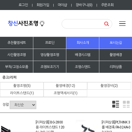
로그인
회원가입
마이샵
장바구니(
0
)
주문조회
|
|
|
|
추천촬영세트
프로딘
회사소개
오시는길
사진촬영조명
영상촬영조명
배경시스템
촬영배경
부착/고정소모품
조명보조기기
조명스탠드
리퍼상품
중고/리퍼
촬영조명
(5)
촬영배경
(12)
촬영장비
(2)
라이트스탠드
(1)
조명액세서리
(1)
정렬
[리퍼상품] BG-2800
[리퍼상품]PLTHINK 3
용 라이트스탠드 120
롤 배경훅 FA-024A-0