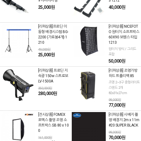
9 나비나사형
3 1212
25,000원
40,000원
[리퍼상품]프로딘 이
[리퍼상품] NICEFOT
동형 배경시스템 BG-
O 원터치 소프트박스
2200 (가로봉4개) 1
60X90 보웬스 타입
210
1213
원터치 방식 / 그리드
49,000원
25,000원
포함
50,000원
[리퍼상품] 프로딘 지
[리퍼상품] 조명가방
속광 150w 스트로보
하드 트롤리백 85
LV-1500A
조명 2~3구 중형라이트
스탠드 2개
350,000원
280,000원
82x31x27cm
99,000원
77,000원
[전시상품] FOMEX
[리퍼상품] 사베지 촬
포멕스 촬영 조명 소
영 배경지 2m x 11m
프트박스 SB 80 x 10
#20 SUPER BLACK
0
99,000원
70,000원
161,000원