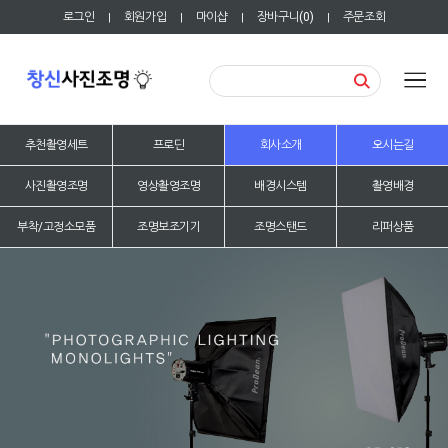
로그인
회원가입
마이샵
장바구니(
0
)
주문조회
|
|
|
|
추천촬영세트
프로딘
회사소개
오시는길
사진촬영조명
영상촬영조명
배경시스템
촬영배경
부착/고정소모품
조명보조기기
조명스탠드
리퍼상품