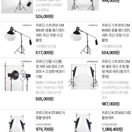
스트로보 +붐스탠드
998,000원
+소프트박스 +바퀴3
+싱크로슈
526,000원
프로딘 스트로보 CM
프로딘 스트로보 CM
W600 젬볼 붐스탠드
W400 젬볼 붐스탠드
세트 국산 조명 사진
세트 국산 조명 사진
촬영
촬영
사진촬영 순간광
사진촬영 순간광
517,000원
504,000원
프로딘 인물 사진촬
프로딘 스트로보 CM
영 세트 GE-250 스트
W 400 국산 조명 촬
로보 + 고정형 배경시
영 배경 세트 (동조기
스템
증정)
500W 스트로보/ 증명
스트로보2 +이동배경
사진 / 여권사진 / 프로
+소프트박스2 +스탠드
필사진 / 상반신사진
2 +싱크로슈 +무선동
조기
505,000원
987,000원
프로스팟 K ST400 의
프로딘 K ST600 의류
류촬영세트
촬영세트
1,010,000원
1,180,000원
979,700원
1,088,400원