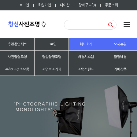
로그인
회원가입
마이샵
장바구니(
0
)
주문조회
|
|
|
|
추천촬영세트
프로딘
회사소개
오시는길
사진촬영조명
영상촬영조명
배경시스템
촬영배경
부착/고정소모품
조명보조기기
조명스탠드
리퍼상품