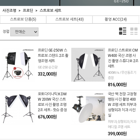
사진조명
프로딘
스트로보 세트
스트로보 단품
(5)
스트로보 세트
(43)
촬영 ACC
(24)
정렬
프로딘 GE-250W 스
프로딘 스트로보 CM
트로보 스탠드 2조 촬
W400 국산 조명 사
영조명 세트
진 촬영 스튜디오 2조
세트
GE-250 순간광
400W/s /무선동조기
332,000원
증정
816,000원
포토다이나믹 K DM
국산 벽 천장 고정형
W 200W 국산 스트
병원 사진 촬영 400
로보 사진 촬영 조명
W 조명 세트 피부과
2조 세트 - 핫슈 증정
성형외과 치과 사진
실
676,000원
피부과,성형외과,치과
메디컬 조명 세트
399,000원