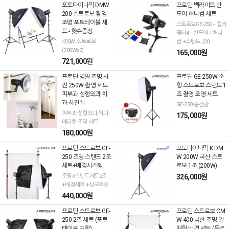
포토다이나믹 DMW
프로딘 백라이트 반
200 스트로보 촬영
도어 허니컴 세트
조명 포토테이블 세
스트로보GE-250+ 컬러
트 - 핫슈증정
필터4 +반도어 +허니
400W 스트로보
컴 +스탠드J20
(200Wx2)
165,000원
721,000원
프로딘 병원 조명 사
프로딘 GE-250W 소
진 250W 촬영 세트
형 스트로보 스탠드 1
피부과 성형외과 치
조 촬영 조명 세트
과 사진실
GE-250 순간광
피부과,성형외과,치과
175,000원
메디컬 조명 세트
180,000원
프로딘 스트로보 GE-
포토다이나믹 K DM
250 조명 스탠드 2조
W 200W 국산 스트
세트+배경시스템
로보 1조 (200W)
조명+스탠드세트2조
326,000원
+배경세트 +싱크로슈
440,000원
프로딘 스트로보 GE-
프로딘 스트로보 CM
250 2조 세트 (포토
W 400 국산 조명 일
테이블 포함)
체형 배경 세트 (동조