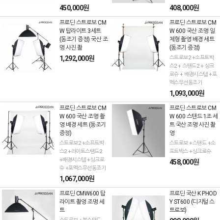
450,000원
408,000원
프로딘 스트로보 CM
프로딘 스트로보 CM
W 탑라이트 3세트
W 600 국산 조명 일
(동조기 증정) 국산 조
체형 촬영 배경 세트
명 사진 촬
(동조기 증정)
1,292,000원
스트로보2 +소프트박
스2 + 스탠드2 + 싱크
로슈 + 배경시스템 +포
멕스무선동조기
1,093,000원
프로딘 스트로보 CM
프로딘 스트로보 CM
W 600 국산 조명 촬
W 600 스탠드 1조 세
영 배경 세트 (동조기
트 국산 조명 사진 촬
증정)
영
스트로보2 +소프트박
스트로보 +스탠드 +소
스2 +라이트스탠드2
프트박스 +싱크로슈
+배경시스템 +싱크로
458,000원
슈 +포멕스무선동조기
1,067,000원
프로딘 CMW600 탑
프로딘 국산 K PHOD
라이트 촬영 조명 세
Y ST600 (디지털 스
트
트로보)