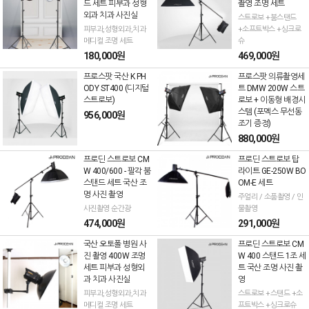
드 세트 피부과 성형
촬영 조명 세트
외과 치과 사진실
스트로보 +붐스탠드
피부과,성형외과,치과
+소프트박스 +싱크로
메디컬 조명 세트
슈
180,000원
469,000원
프로스팟 국산 K PH
프로스팟 의류촬영세
ODY ST400 (디지털
트 DMW 200W 스트
스트로보)
로보 + 이동형 배경시
스템 (포멕스 무선동
956,000원
조기 증정)
880,000원
프로딘 스트로보 CM
프로딘 스트로보 탑
W 400/600 - 팔각 붐
라이트 GE-250W BO
스탠드 세트 국산 조
OM-E 세트
명 사진 촬영
주얼리 / 소품촬영 / 인
사진촬영 순간광
물촬영
474,000원
291,000원
국산 오토폴 병원 사
프로딘 스트로보 CM
진 촬영 400W 조명
W 400 스탠드 1조 세
세트 피부과 성형외
트 국산 조명 사진 촬
과 치과 사진실
영
피부과,성형외과,치과
스트로보 +스탠드 +소
메디컬 조명 세트
프트박스 +싱크로슈