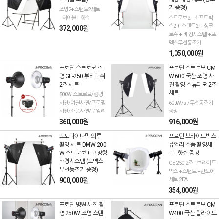
기 증정)
조명2+스탠드2세트
+테이블 +핫슈
스트로보2 +소프트박
스2 + 스탠드2 + 싱크
372,000원
로슈 + 배경시스템 +포
멕스무선동조기
1,050,000원
프로딘 스트로보 조
프로딘 스트로보 CM
명 GE-250 뷰티디쉬
W 600 국산 조명 사
2조 세트
진 촬영 스튜디오 2조
세트
500W 스트로보/증명
사진/여권사진/프로필
600W/s /무선동조기
사진/소품사진/주얼리
증정
360,000원
916,000원
포토다이나믹 의류
프로딘 브라이트박스
촬영 세트 DMW 200
쥬얼리 소품 촬영세
W 스트로보 + 고정형
트 - 핫슈 증정
배경시스템 (포멕스
GE-250 2조 +브라이트
무선동조기 증정)
박스 +스탠드 +반도어
900,000원
세트 2EA
354,000원
프로딘 병원 사진 촬
프로딘 스트로보 CM
영 250W 조명 스탠
W400 국산 탑라이트