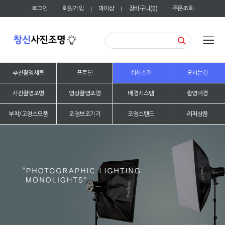
로그인
회원가입
마이샵
장바구니(
0
)
주문조회
|
|
|
|
추천촬영세트
프로딘
회사소개
오시는길
사진촬영조명
영상촬영조명
배경시스템
촬영배경
부착/고정소모품
조명보조기기
조명스탠드
리퍼상품