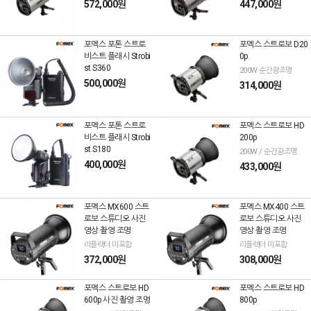
572,000원
447,000원
포멕스 포톤 스트로
포멕스 스트로보 D20
비스트 플래시 Strobi
0p
st S360
200W 순간광조명
500,000원
314,000원
포멕스 포톤 스트로
포멕스 스트로보 HD
비스트 플래시 Strobi
200p
st S180
200W / 순간광조명
400,000원
433,000원
포멕스 MX600 스트
포멕스 MX400 스트
로보 스튜디오 사진
로보 스튜디오 사진
영상 촬영 조명
영상 촬영 조명
리플렉터 미포함
리플렉터 미포함
372,000원
308,000원
포멕스 스트로보 HD
포멕스 스트로보 HD
600p 사진 촬영 조명
800p