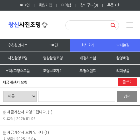
로그인
회원가입
마이샵
장바구니(
0
)
주문조회
|
|
|
|
추천촬영세트
프로딘
회사소개
오시는길
사진촬영조명
영상촬영조명
배경시스템
촬영배경
부착/고정소모품
조명보조기기
조명스탠드
리퍼상품
글쓰기
세금계산서 요청
검색
세금계산서 요청드립니다.
(1)
이호정
| 2026-01-06
세금계산서 요청 입니다
(1)
최성환
| 2025-12-04