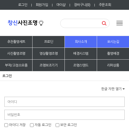
로그인
회원가입
마이샵
장바구니(
0
)
주문조회
|
|
|
|
추천촬영세트
프로딘
회사소개
오시는길
사진촬영조명
영상촬영조명
배경시스템
촬영배경
부착/고정소모품
조명보조기기
조명스탠드
리퍼상품
로그인
한글 자판 열기
아이디 저장
자동 로그인
보안 로그인