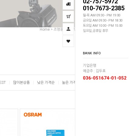
02-757-5972
010-7673-2385
월-목 AM 09:30 - PM 19:00
금요일 AM 09:30 - PM 18:30
토요일 AM 10:00 - PM 15:00
Home
조명용품
조명 램프
모델링램프
>
>
>
일요일,공휴일 휴무
BANK INFO
기업은행
예금주 : 김두호
036-051674-01-052
EST
많이본상품
낮은 가격순
높은 가격순
이름순