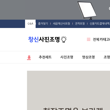
Q&A
즐겨찾기
세금계산서요청
견적요청
신용카드결제내역
전체 카테고
홈
추천세트
사진조명
영상조명
조명