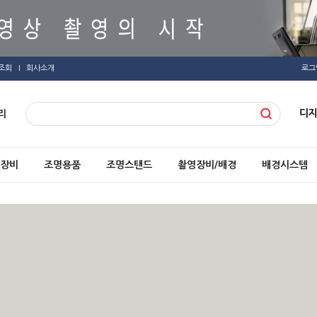
조회
회사소개
로그
디
리
장비
조명용품
조명스탠드
촬영장비/배경
배경시스템