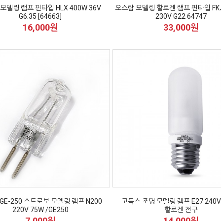
모델링 램프 핀타입 HLX 400W 36V
오스람 모델링 할로겐 램프 핀타입 FKJ
G6.35 [64663]
230V G22 64747
16,000원
33,000원
GE-250 스트로보 모델링 램프 N200
고독스 조명 모델링 램프 E27 240V
220V 75W /GE250
할로겐 전구
7,000원
14,000원