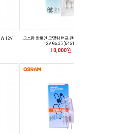
W 12V
오스람 할로겐 모델링 램프 핀타입 HLX 50W
12V G6.35 [64610]
10,000원