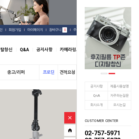
인
회원가입
마이페이지
장바구니
0
주문배송
관심상품
지탈창신
Q&A
공지사항
카메라링크
오시는길
중고/리퍼
프로딘
견적요청
개인결제
공지사항
제품사용설명
QnA
자주하는질문
회사소개
오시는길
CUSTOMER CENTER
02-757-5971