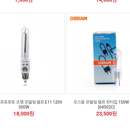
o 프로포토 조명 모델링 램프 E11 120V
오스람 모델링 램프 핀타입 150W 
500W
[64502C]
18,000원
23,500원