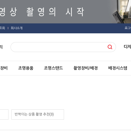
조회
회사소개
로그
디
리
장비
조명용품
조명스탠드
촬영장비/배경
배경시스템
반짝이는 상품 촬영 추천(3)