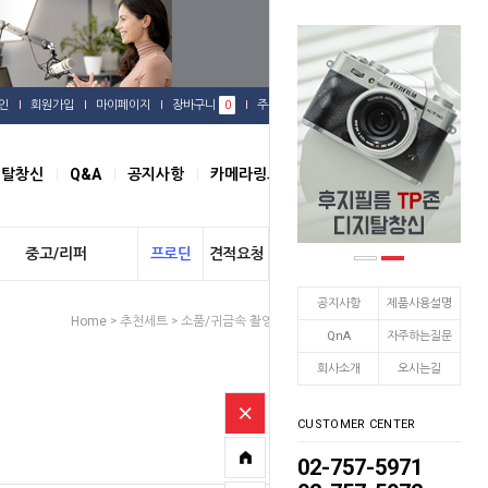
인
회원가입
마이페이지
장바구니
0
주문배송
관심상품
지탈창신
Q&A
공지사항
카메라링크
오시는길
중고/리퍼
프로딘
견적요청
개인결제
공지사항
제품사용설명
Home
추천세트
소품/귀금속 촬영
소품 지속광 촬영
>
>
>
QnA
자주하는질문
회사소개
오시는길
CUSTOMER CENTER
02-757-5971