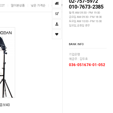
02-757-5972
EST
많이본상품
낮은 가격순
높은 가격순
010-7673-2385
이름순
월-목 AM 09:30 - PM 19:00
금요일 AM 09:30 - PM 18:30
토요일 AM 10:00 - PM 15:00
일요일,공휴일 휴무
BANK INFO
기업은행
예금주 : 김두호
036-051674-01-052
 콤보40