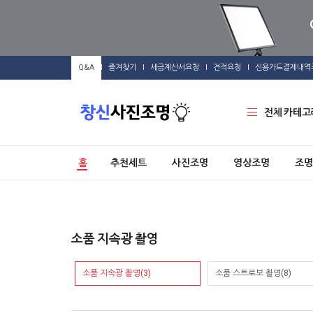
Q&A
즐겨찾기
세금계산서요청
견적요청
신용카드결제내역
전체 카테고
홈
추천세트
사진조명
영상조명
조명
소품 지속광 촬영
소품 지속광 촬영(3)
소품 스트로보 촬영(8)