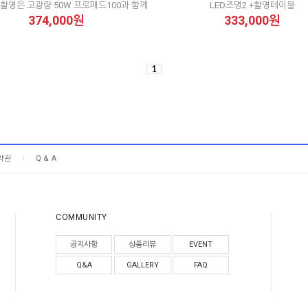
촬영은 고광량 50W 프로패드100과 함께
LED조명2 +촬영테이블
374,000원
333,000원
1
약관
Q & A
COMMUNITY
공지사항
상품리뷰
EVENT
Q&A
GALLERY
FAQ