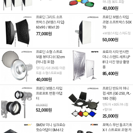
허니컴 30도 포함
40,000원
프로딘 그리드 소프
프로딘 보웬스 타입
트박스 (보웬스 타입)
조명 소프트박스 50X
60x90 / 80x120
70
77,000원
+보웬스타입 스피드링
50,000원
프로딘 소형 스트로
오로라 사각 반사판
보용 뷰티디쉬 32cm
미니 스탠드 세트 LP
(허니컴 포함)
812 사진 영상 촬영
용
링타입 /GE-250등 마운
트용 소형스트로보용
85,400원
40,000원
프로딘 보웬스 타입
프로딘 반도어 허니
프로포토 변환 어댑
컴 세트 (GE-250, PL-
터
180 전용)
반도어 +30도허니컴
69,000원
52,000원
+필터4
25,000원
SMDV 미니 싱크로슈
포멕스 무선 동조기 R
핫슈어댑터 SM-612
X-1 스트로보 조명 카