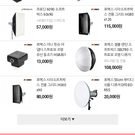
프로딘 6090 소프트
포멕스 사각소프트박
박스 60x90
스 전용 그리드 HG80
x120
+보웬스타입 스피드링
115,000원
57,000원
포멕스 미니 핫슈 어
포멕스 젬볼 랜턴 소
댑터 스트로보 조명
프트박스 SBLT80 스
유선 동조기 HSA301
트로보 조명 디퓨저
13,000원
부드러운 빛 연출
108,000원
포멕스 사각소프트박
포멕스 55cm 뷰티디
스 전용 그리드 HG60
쉬용 디퓨져 DFS BD
x90
R55
80,000원
20,000원
더보기 ▼