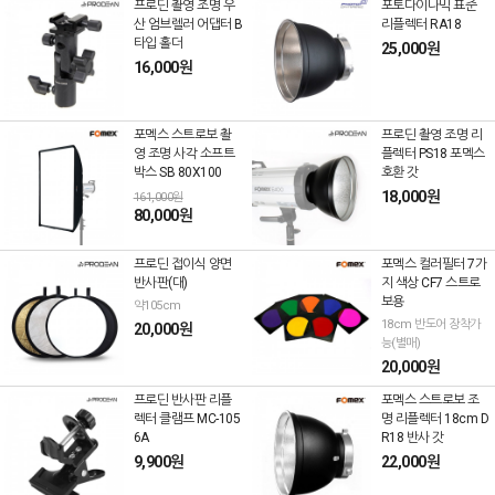
프로딘 촬영 조명 우
포토다이나믹 표준
산 엄브렐러 어댑터 B
리플렉터 RA18
타입 홀더
25,000원
16,000원
포멕스 스트로보 촬
프로딘 촬영 조명 리
영 조명 사각 소프트
플렉터 PS18 포멕스
박스 SB 80X100
호환 갓
18,000원
161,000원
80,000원
프로딘 접이식 양면
포멕스 컬러필터 7가
반사판(대)
지 색상 CF7 스트로
보용
약105cm
18cm 반도어 장착가
20,000원
능(별매)
20,000원
프로딘 반사판 리플
포멕스 스트로보 조
렉터 클램프 MC-105
명 리플렉터 18cm D
6A
R18 반사 갓
9,900원
22,000원