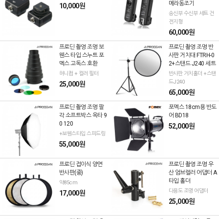
메라동조기
10,000원
송신부 수신부 세트 건
전지형
60,000원
프로딘 촬영 조명 보
프로딘 촬영 조명 반
웬스 타입 스누트 포
사판 거치대 FTRH-0
멕스 고독스 호환
2+스탠드 J240 세트
허니컴 + 컬러 필터
반사판 거치홀더 +스탠
드J240
25,000원
65,000원
프로딘 촬영 조명 팔
포멕스 18cm용 반도
각 소프트박스 옥타 9
어 BD18
0 120
52,000원
+보웬스타입 스피드링
55,000원
프로딘 접이식 양면
프로딘 촬영 조명 우
반사판(중)
산 엄브렐러 어댑터 A
타입 홀더
약85cm
다용도 조명 어댑터
17,000원
25,000원