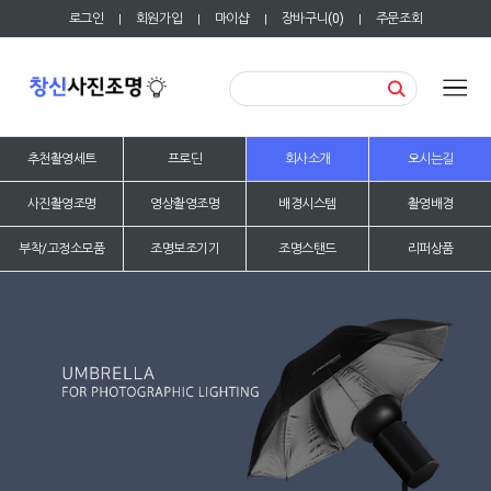
로그인
회원가입
마이샵
장바구니(
0
)
주문조회
|
|
|
|
추천촬영세트
프로딘
회사소개
오시는길
사진촬영조명
영상촬영조명
배경시스템
촬영배경
부착/고정소모품
조명보조기기
조명스탠드
리퍼상품