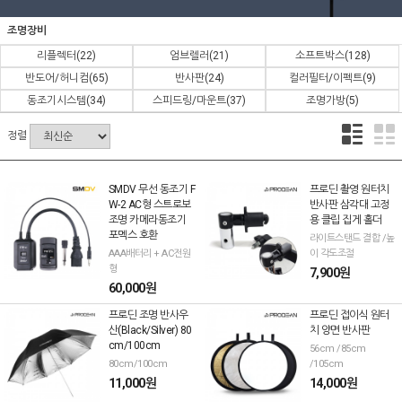
조명장비
리플렉터
(22)
엄브렐러
(21)
소프트박스
(128)
반도어/허니컴
(65)
반사판
(24)
컬러필터/이펙트
(9)
동조기시스템
(34)
스피드링/마운트
(37)
조명가방
(5)
정렬
SMDV 무선 동조기 F
프로딘 촬영 원터치
W-2 AC형 스트로보
반사판 삼각대 고정
조명 카메라동조기
용 클립 집게 홀더
포멕스 호환
라이트스탠드 결합 /높
AAA배터리 + AC전원
이 각도조절
형
7,900원
60,000원
프로딘 조명 반사우
프로딘 접이식 원터
산(Black/Silver) 80
치 양면 반사판
cm/100cm
56cm /85cm
80cm/100cm
/105cm
11,000원
14,000원