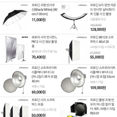
프로딘 조명 반사우
프로딘 U자 양면 라운
산(Black/White) (80
드 반사판 실버/화이
cm/100cm)
트 인물 사진 촬영
11,000원
인물촬영 추천
190,000원
128,000원
오로라 사각 반사판 L
프로딘 80120 소프
P812 사진 영상 촬영
트박스 80x120
용
+보웬스타입 스피드링
볼헤드로 각도조절가능
67,900원
70,400원
55,000원
프로딘 소프트라이트
프로딘 소프트라이트
리플렉터 뷰티디쉬
리플렉터 뷰티디쉬
(허니컴/디퓨져 포함)
(허니컴 포함) 55cm
42cm
보웬스 타입
보웬스 타입
109,000원
69,000원
프로딘 사각 소프트
프로딘 촬영 조명 반
박스 모음
도어 허니컴 컬러 필
터 세트 /보웬스 타입
+보웬스타입 스피드링
FBD-01
50,000원