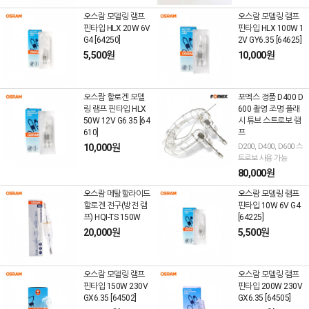
오스람 모델링 램프
오스람 모델링 램프
핀타입 HLX 20W 6V
핀타입 HLX 100W 1
G4 [64250]
2V GY6.35 [64625]
5,500원
10,000원
오스람 할로겐 모델
포멕스 정품 D400 D
링 램프 핀타입 HLX
600 촬영 조명 플래
50W 12V G6.35 [64
시 튜브 스트로보 램
610]
프
10,000원
D200, D400, D600 스
트로보 사용 가능
80,000원
오스람 메탈할라이드
오스람 모델링 램프
할로겐 전구(방전 램
핀타입 10W 6V G4
프) HQI-TS 150W
[64225]
20,000원
5,500원
오스람 모델링 램프
오스람 모델링 램프
핀타입 150W 230V
핀타입 200W 230V
GX6.35 [64502]
GX6.35 [64505]