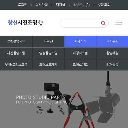
로그인
회원가입
마이샵
장바구니(
0
)
주문조회
|
|
|
|
추천촬영세트
프로딘
회사소개
오시는길
사진촬영조명
영상촬영조명
배경시스템
촬영배경
부착/고정소모품
조명보조기기
조명스탠드
리퍼상품