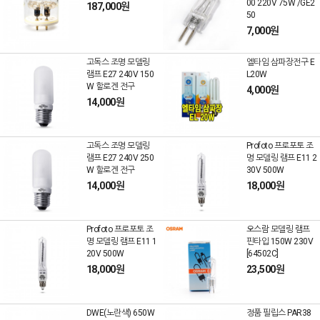
00 220V 75W /GE2
187,000원
50
7,000원
고독스 조명 모델링
엘타임 삼파장전구 E
램프 E27 240V 150
L20W
W 할로겐 전구
4,000원
14,000원
고독스 조명 모델링
Profoto 프로포토 조
램프 E27 240V 250
명 모델링 램프 E11 2
W 할로겐 전구
30V 500W
14,000원
18,000원
Profoto 프로포토 조
오스람 모델링 램프
명 모델링 램프 E11 1
핀타입 150W 230V
20V 500W
[64502C]
18,000원
23,500원
DWE(노란색) 650W
정품 필립스 PAR38