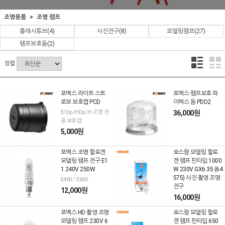
조명용품
조명 램프
플래시튜브
(4)
사진전구
(8)
모델링램프
(27)
램프보호돔
(2)
정렬
포멕스 라이트 스트
포멕스 램프보호 파
로보 보호캡 PCD
이렉스 돔 PDD2
E/Dp/HDp/H 조명 전
36,000원
용 보호캡
5,000원
포멕스 조명 할로겐
오스람 모델링 할로
모델링 램프 전구 E1
겐 램프 핀타입 1000
1 240V 250W
W 230V GX6.35 (64
575) 사진 촬영 조명
E400 / E600
전구
12,000원
16,000원
포멕스 HD 촬영 조명
오스람 모델링 할로
모델링 램프 230V 6
겐 램프 핀타입 650