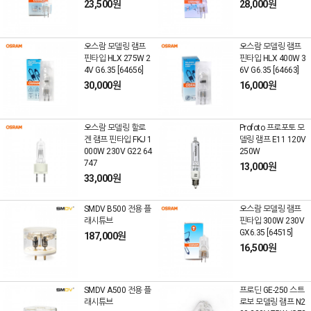
23,500원
28,000원
오스람 모델링 램프
오스람 모델링 램프
핀타입 HLX 275W 2
핀타입 HLX 400W 3
4V G6.35 [64656]
6V G6.35 [64663]
30,000원
16,000원
오스람 모델링 할로
Profoto 프로포토 모
겐 램프 핀타입 FKJ 1
델링 램프 E11 120V
000W 230V G22 64
250W
747
13,000원
33,000원
SMDV B500 전용 플
오스람 모델링 램프
래시튜브
핀타입 300W 230V
GX6.35 [64515]
187,000원
16,500원
SMDV A500 전용 플
프로딘 GE-250 스트
래시튜브
로보 모델링 램프 N2