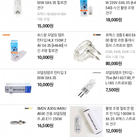
50W GX6.35 할로겐
W 230V GX6.35 (64
전구
540) 사진 촬영 조명
전구
포멕스 HD600 H1000
적용 모델
18,000원
15,000원
오스람 모델링 램프
포멕스 정품 E400 E6
핀타입 HLX 150W 2
00 촬영 조명 플래시
4V G6.35 [64640] 사
튜브 스트로보 램프
진 조명 할로겐
E200, E400, E600 스트
10,000원
로보 사용 가능
80,000원
모델링램프 핀타입 3
모델링램프 핀타입 -
00W GX6.35
75w (M-160/180, P
L-180 스트로보용)
10,000원
7,500원
SMDV A300/A400/
촬영 조명 할로겐 램
A500 전용 모델링램
프 핀 타입 1000W G
프 JD E11 250W
X6.35 포멕스 스트로
보 전구
16,500원
12,000원