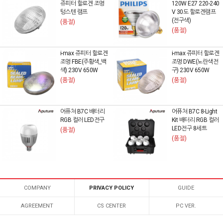
쥬피터 할로겐 조명
120W E27 220-240
텅스텐 램프
V 30도 할로겐램프
(전구색)
(품절)
(품절)
i-max 쥬피터 할로겐
i-max 쥬피터 할로겐
조명 FBE(주황색_백
조명 DWE(노란색전
색) 230V 650W
구) 230V 650W
(품절)
(품절)
어퓨쳐 B7C 배터리
어퓨쳐 B7C 8-Light
RGB 컬러 LED전구
Kit 배터리 RGB 컬러
LED전구 8세트
(품절)
(품절)
COMPANY
PRIVACY POLICY
GUIDE
AGREEMENT
CS CENTER
PC VER.