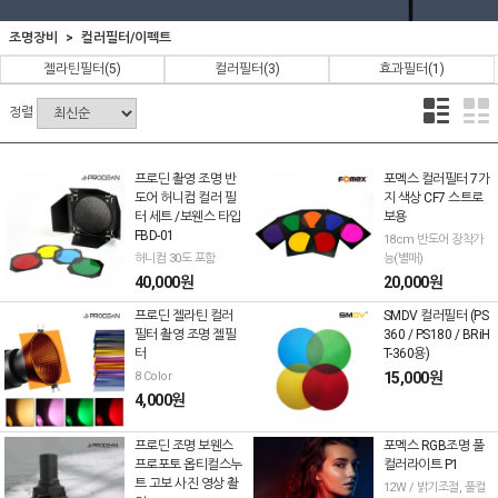
조명장비
컬러필터/이펙트
젤라틴필터
(5)
컬러필터
(3)
효과필터
(1)
정렬
프로딘 촬영 조명 반
포멕스 컬러필터 7가
도어 허니컴 컬러 필
지 색상 CF7 스트로
터 세트 /보웬스 타입
보용
FBD-01
18cm 반도어 장착가
허니컴 30도 포함
능(별매)
40,000원
20,000원
프로딘 젤라틴 컬러
SMDV 컬러필터 (PS
필터 촬영 조명 젤필
360 / PS180 / BRiH
터
T-360용)
8 Color
15,000원
4,000원
프로딘 조명 보웬스
포멕스 RGB조명 풀
프로포토 옵티컬스누
컬러라이트 P1
트 고보 사진 영상 촬
12W / 밝기조절, 풀컬