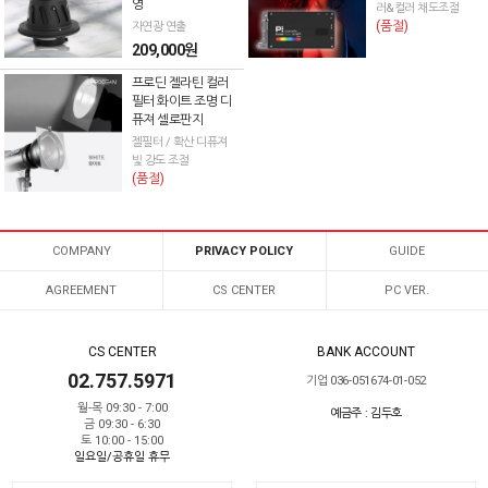
영
러&컬러 채도조절
(품절)
자연광 연출
209,000원
프로딘 젤라틴 컬러
필터 화이트 조명 디
퓨져 셀로판지
젤필터 / 확산 디퓨져
빛 강도 조절
(품절)
COMPANY
PRIVACY POLICY
GUIDE
AGREEMENT
CS CENTER
PC VER.
CS CENTER
BANK ACCOUNT
02.757.5971
기업 036-051674-01-052
월-목 09:30 - 7:00
예금주 : 김두호
금 09:30 - 6:30
토 10:00 - 15:00
일요일/공휴일 휴무