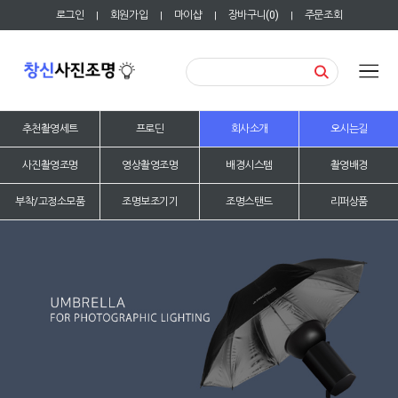
로그인
회원가입
마이샵
장바구니(
0
)
주문조회
|
|
|
|
추천촬영세트
프로딘
회사소개
오시는길
사진촬영조명
영상촬영조명
배경시스템
촬영배경
부착/고정소모품
조명보조기기
조명스탠드
리퍼상품