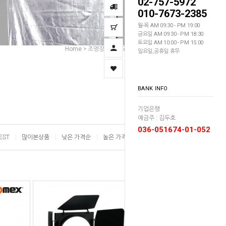
02-757-5972
010-7673-2385
월-목 AM 09:30 - PM 19:00
금요일 AM 09:30 - PM 18:30
토요일 AM 10:00 - PM 15:00
Home
조명장비
반도어/허니컴
허니컴
>
>
>
일요일,공휴일 휴무
BANK INFO
기업은행
예금주 : 김두호
036-051674-01-052
EST
많이본상품
낮은 가격순
높은 가격순
이름순