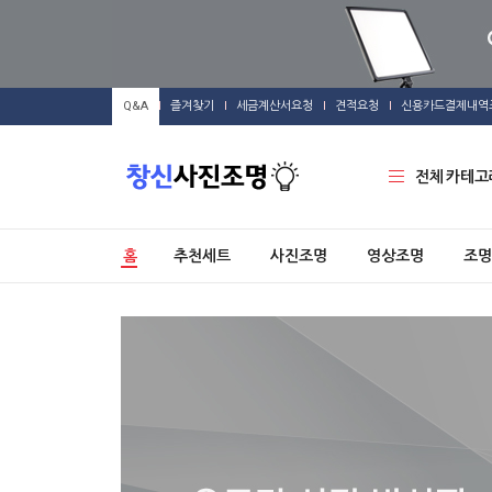
Q&A
즐겨찾기
세금계산서요청
견적요청
신용카드결제내역
전체 카테고
홈
추천세트
사진조명
영상조명
조명