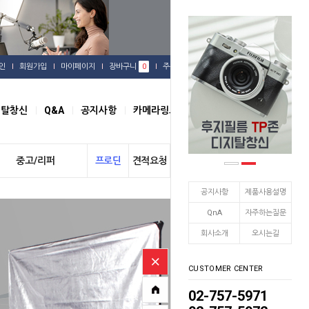
인
회원가입
마이페이지
장바구니
0
주문배송
관심상품
지탈창신
Q&A
공지사항
카메라링크
오시는길
중고/리퍼
프로딘
견적요청
개인결제
공지사항
제품사용설명
QnA
자주하는질문
회사소개
오시는길
CUSTOMER CENTER
02-757-5971