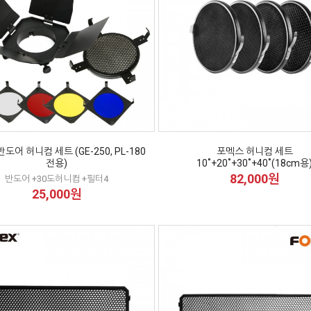
도어 허니컴 세트 (GE-250, PL-180
포멕스 허니컴 세트
전용)
10˚+20˚+30˚+40˚(18cm용
82,000원
반도어 +30도허니컴 +필터4
25,000원