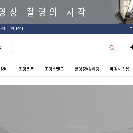
조회
회사소개
로그
디
리
장비
조명용품
조명스탠드
촬영장비/배경
배경시스템