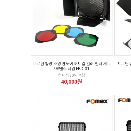
프로딘 촬영 조명 반도어 허니컴 컬러 필터 세트
프로딘 반
/보웬스 타입 FBD-01
허니컴 30도 포함
40,000원