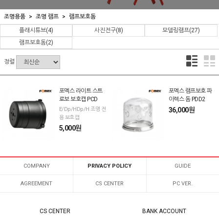
조명용품
조명 램프
램프보호돔
플래시튜브
(4)
사진전구
(8)
모델링램프
(27)
램프보호돔
(2)
정렬
포멕스 라이트 스트
포멕스 램프보호 파
로보 보호캡 PCD
이렉스 돔 PDD2
E/Dp/HDp/H 조명 전
36,000원
용 보호캡
5,000원
COMPANY
PRIVACY POLICY
GUIDE
AGREEMENT
CS CENTER
PC VER.
CS CENTER
BANK ACCOUNT