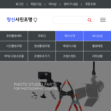
로그인
회원가입
마이샵
장바구니(
0
)
주문조회
|
|
|
|
추천촬영세트
프로딘
회사소개
오시는길
사진촬영조명
영상촬영조명
배경시스템
촬영배경
부착/고정소모품
조명보조기기
조명스탠드
리퍼상품