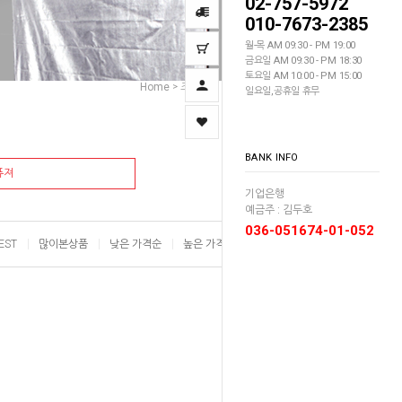
02-757-5972
010-7673-2385
월-목 AM 09:30 - PM 19:00
금요일 AM 09:30 - PM 18:30
토요일 AM 10:00 - PM 15:00
Home
조명장비
엄브렐러
디퓨져
>
>
>
일요일,공휴일 휴무
BANK INFO
퓨져
기업은행
예금주 : 김두호
036-051674-01-052
EST
많이본상품
낮은 가격순
높은 가격순
이름순