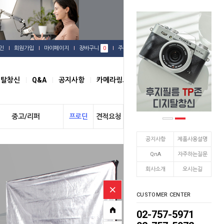
인
회원가입
마이페이지
장바구니
0
주문배송
관심상품
지탈창신
Q&A
공지사항
카메라링크
오시는길
중고/리퍼
프로딘
견적요청
개인결제
공지사항
제품사용설명
QnA
자주하는질문
회사소개
오시는길
CUSTOMER CENTER
02-757-5971