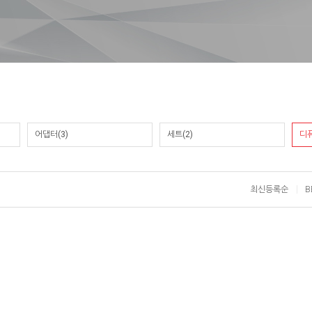
어댑터(3)
세트(2)
디
최신등록순
B