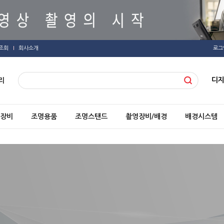
조회
회사소개
로그
디
리
장비
조명용품
조명스탠드
촬영장비/배경
배경시스템