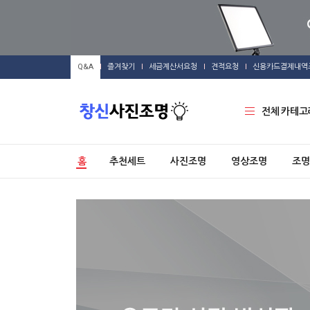
Q&A
즐겨찾기
세금계산서요청
견적요청
신용카드결제내역
전체 카테고
홈
추천세트
사진조명
영상조명
조명