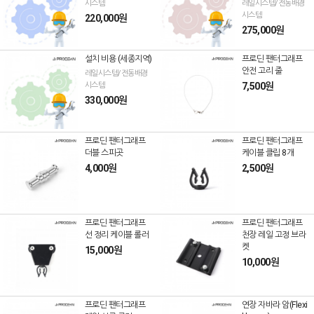
시스템
레일시스템/전동배경
시스템
220,000원
275,000원
설치 비용 (세종지역)
프로딘 팬터그래프
안전 고리 줄
레일시스템/전동배경
시스템
7,500원
330,000원
프로딘 팬터그래프
프로딘 팬터그래프
더블 스피곳
케이블 클립 8개
4,000원
2,500원
프로딘 팬터그래프
프로딘 팬터그래프
선 정리 케이블 롤러
천장 레일 고정 브라
켓
15,000원
10,000원
프로딘 팬터그래프
연장 자바라 암(Flexi