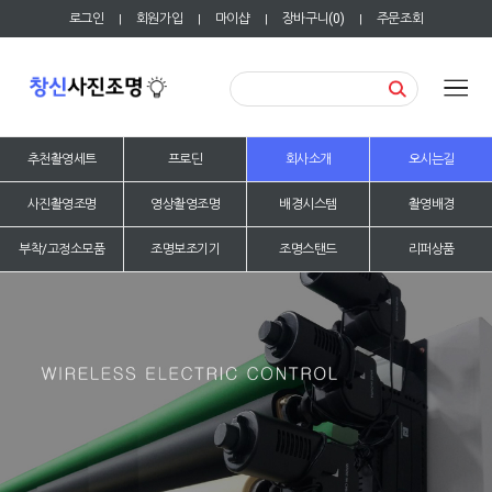
로그인
회원가입
마이샵
장바구니(
0
)
주문조회
|
|
|
|
추천촬영세트
프로딘
회사소개
오시는길
사진촬영조명
영상촬영조명
배경시스템
촬영배경
부착/고정소모품
조명보조기기
조명스탠드
리퍼상품