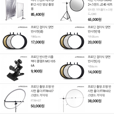
미니 스탠드 세트 LP
사판 거치대 FTRH-0
812 사진 영상 촬영
2+스탠드 J240 세트
용
반사판 거치홀더 +스탠
85,400원
드J240
65,000원
프로딘 접이식 양면
프로딘 접이식 양면
반사판(중)
반사판(대)
약85cm
약105cm
17,000원
20,000원
프로딘 반사판 리플
프로딘 접이식 양면
렉터 클램프 MC-105
반사판(소)
6A
약56cm
9,900원
14,000원
프로딘 촬영 조명 반
프로딘 촬영 조명 반
사판 홀더 FTRH-07
사판 홀더 FTRH-02
스탠드 거치대
스탠드 거치대
FTRH-07
38,000원
50,000원