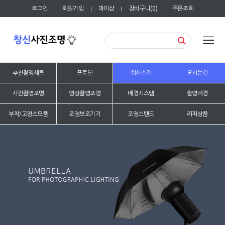
로그인
회원가입
마이샵
장바구니(
0
)
주문조회
|
|
|
|
추천촬영세트
프로딘
회사소개
오시는길
사진촬영조명
영상촬영조명
배경시스템
촬영배경
부착/고정소모품
조명보조기기
조명스탠드
리퍼상품