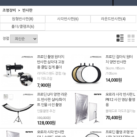
조명장비
반사판
원형반사판
(8)
사각반사판
(6)
라운드반사판
(4)
홀더/클램프
(6)
정렬
프로딘 촬영 원터치
프로딘 접이식 원터
반사판 삼각대 고정
치 양면 반사판
용 클립 집게 홀더
56cm /85cm
라이트스탠드 결합 /높
/105cm
이 각도조절
14,000원
7,900원
프로딘 U자 양면 라운
오로라 사각 반사판 L
드 반사판 실버/화이
P812 사진 영상 촬영
트 인물 사진 촬영
용
인물촬영 추천
볼헤드로 각도조절가능
70,400원
190,000원
128,000원
오로라 사각 반사판
프로딘 촬영 조명 반