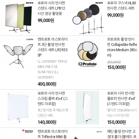
오로라 사각 반사판
오로라 구스넥 HL80
스탠드 세트 LP812
반사판 스탠드 세트
사진 영상 촬영용
99,000원
99,000원
맨프로토 라스토라이
프로포토 촬영 반사
트 3단 촬영 반사판
판 Collapsible Refle
스탠드 세트 LR2933
ctors-Medium (80c
SP
m)
LL LR2933SP TRIFLE
250,000원
MKII FRA STA
150,000원
SUNF/SILV (LL
LR2933SP)
400,000원
오로라 사각 반사판
오로라 사각 반사판
스크림 플랙 4'x4' (스
플로피 반사판 4'x4'
탠드 미포함)
(스탠드 미포함)
3단 분리형 프레임과 확
펼치면 120x240cm가
산원단 세트
되는 사각 반사판
140,000원
150,000원
맨프로토 라스토라이
메틴 촬영 반사판 고
트 Triflector MkII 촬
정대 홀더 (볼헤드 포