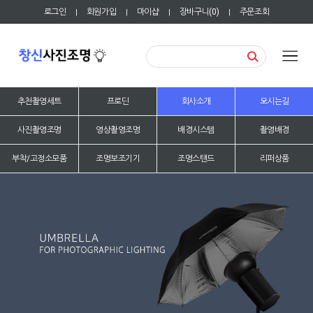
로그인
회원가입
마이샵
장바구니(
0
)
주문조회
|
|
|
|
추천촬영세트
프로딘
회사소개
오시는길
사진촬영조명
영상촬영조명
배경시스템
촬영배경
부착/고정소모품
조명보조기기
조명스탠드
리퍼상품