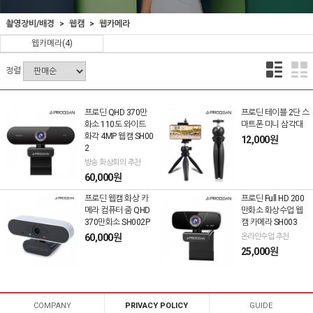
촬영장비/배경
웹캠
웹카메라
웹카메라
(4)
정렬
프로딘 QHD 370만
프로딘 테이블 2단 스
화소 110도 와이드
마트폰 미니 삼각대
화각 4MP 웹캠 SH00
12,000원
2
방송 화상회의 추천
60,000원
프로딘 웹캠 화상 카
프로딘 Full HD 200
메라 컴퓨터 줌 QHD
만화소 화상수업 웹
370만화소 SH002P
캠 카메라 SH003
60,000원
온라인수업 추천
25,000원
COMPANY
PRIVACY POLICY
GUIDE