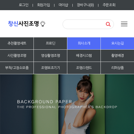
로그인
회원가입
마이샵
장바구니(
0
)
주문조회
|
|
|
|
추천촬영세트
프로딘
회사소개
오시는길
사진촬영조명
영상촬영조명
배경시스템
촬영배경
부착/고정소모품
조명보조기기
조명스탠드
리퍼상품