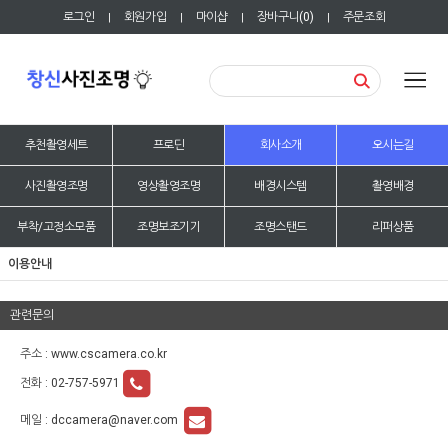
로그인
회원가입
마이샵
장바구니(
0
)
주문조회
|
|
|
|
추천촬영세트
프로딘
회사소개
오시는길
사진촬영조명
영상촬영조명
배경시스템
촬영배경
부착/고정소모품
조명보조기기
조명스탠드
리퍼상품
이용안내
관련문의
주소 : www.cscamera.co.kr
전화 :
02-757-5971
메일 :
dccamera@naver.com