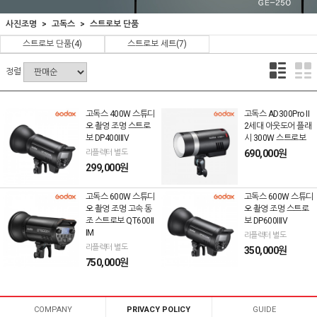
사진조명
고독스
스트로보 단품
스트로보 단품
(4)
스트로보 세트
(7)
정렬
고독스 400W 스튜디
고독스 AD300Pro II
오 촬영 조명 스트로
2세대 아웃도어 플래
보 DP400IIIV
시 300W 스트로보
리플렉터 별도
690,000원
299,000원
고독스 600W 스튜디
고독스 600W 스튜디
오 촬영 조명 고속 동
오 촬영 조명 스트로
조 스트로보 QT600II
보 DP600IIIV
IM
리플렉터 별도
리플렉터 별도
350,000원
750,000원
COMPANY
PRIVACY POLICY
GUIDE