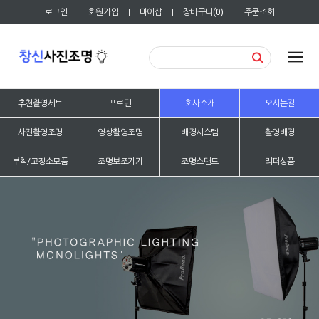
로그인
회원가입
마이샵
장바구니(
0
)
주문조회
|
|
|
|
추천촬영세트
프로딘
회사소개
오시는길
사진촬영조명
영상촬영조명
배경시스템
촬영배경
부착/고정소모품
조명보조기기
조명스탠드
리퍼상품