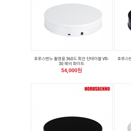
호루스벤누 촬영용 360도 회전 턴테이블 VR-
호루스벤
30 헤비 화이트
54,000원