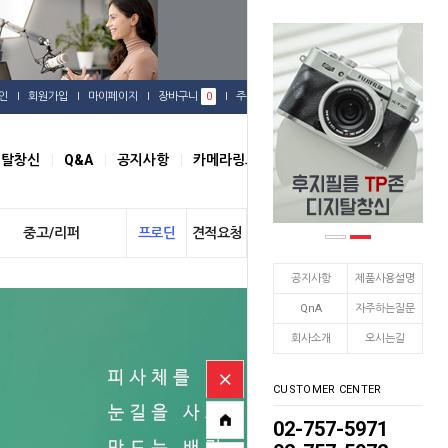
인
회원가입
마이페이지
장바구니
0
주문배송
관심상품
지탈창신
Q&A
공지사항
카메라링크
오시는길
중고/리퍼
프로딘
견적요청
개인결제
공지사항
제품사용설명
QnA
자주하는질문
회사소개
오시는길
CUSTOMER CENTER
02-757-5971