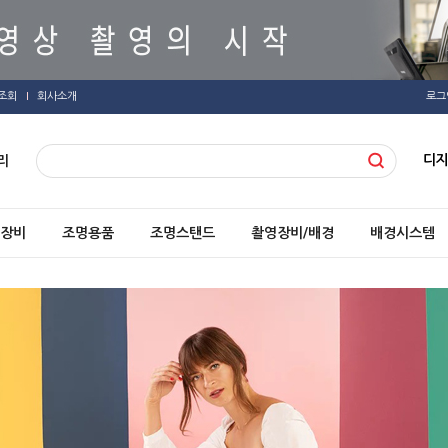
조회
회사소개
로그
디
리
장비
조명용품
조명스탠드
촬영장비/배경
배경시스템