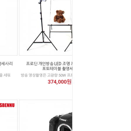
 악세사리
프로딘 개인방송 LED 조명 프로패드100
포토테이블 촬영세트
을 세워
방송 영상촬영은 고광량 50W 프로패드100과 함께
374,000원