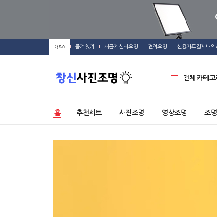
Q&A
즐겨찾기
세금계산서요청
견적요청
신용카드결제내역
전체 카테고
홈
추천세트
사진조명
영상조명
조명