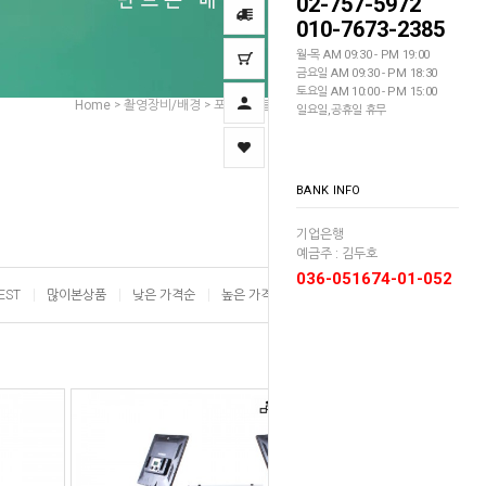
02-757-5972
010-7673-2385
월-목 AM 09:30 - PM 19:00
금요일 AM 09:30 - PM 18:30
토요일 AM 10:00 - PM 15:00
Home
촬영장비/배경
포토테이블/박스
상품촬영대
>
>
>
일요일,공휴일 휴무
BANK INFO
기업은행
예금주 : 김두호
036-051674-01-052
EST
많이본상품
낮은 가격순
높은 가격순
이름순