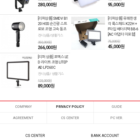
280,000원
95,000원
[리퍼상품] SMDV B1
[리퍼상품] 유쾌한생
20 HSS 순간광 스트
각 룩스패드 K22H +
로보 조명 고속 동조
F타입 배터리팩 BB-6
[AC 어댑터 미포함]
전시상품/생활기스
75,000원
350,000원
45,000원
266,000원
[리퍼 상품] 포멕스 LE
D 라이트 조명 LITEP
AD LP260C
전시상품/ 생활기스
125,000원
89,000원
COMPANY
PRIVACY POLICY
GUIDE
AGREEMENT
CS CENTER
PC VER.
CS CENTER
BANK ACCOUNT