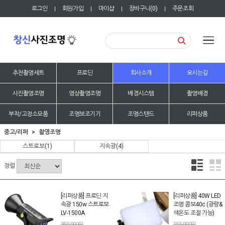
로그인
회원가입
마이샵
장바구니(
0
)
주문조회
|
|
|
|
추천촬영세트
프로딘
회사소개
오시는길
사진촬영조명
영상촬영조명
배경시스템
촬영배경
부착/고정소모품
조명보조기기
조명스탠드
리퍼상품
중고/리퍼
촬영조명
스트로보
(1)
지속광
(4)
정렬
[리퍼상품] 프로딘 지
[리퍼상품] 40W LED
속광 150w 스트로보
조명 콤보40c (광량&
LV-1500A
색온도 조절 가능)
350,000원
155,000원