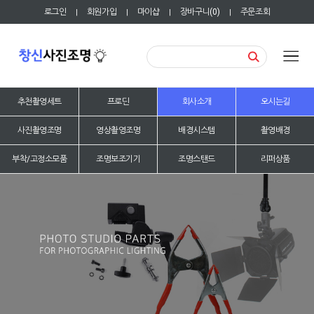
로그인
회원가입
마이샵
장바구니(
0
)
주문조회
|
|
|
|
추천촬영세트
프로딘
회사소개
오시는길
사진촬영조명
영상촬영조명
배경시스템
촬영배경
부착/고정소모품
조명보조기기
조명스탠드
리퍼상품