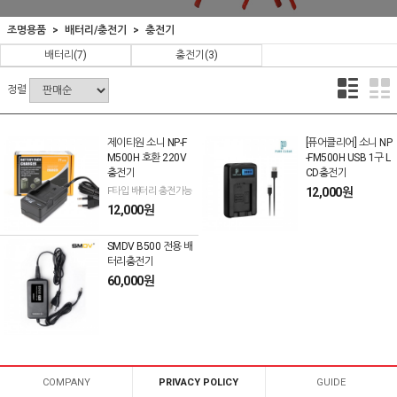
조명용품
배터리/충전기
충전기
배터리
(7)
충전기
(3)
정렬
제이티원 소니 NP-F
[퓨어클리어] 소니 NP
M500H 호환 220V
-FM500H USB 1구 L
충전기
CD충전기
F타입 배터리 충전가능
12,000원
12,000원
SMDV B500 전용 배
터리충전기
60,000원
COMPANY
PRIVACY POLICY
GUIDE