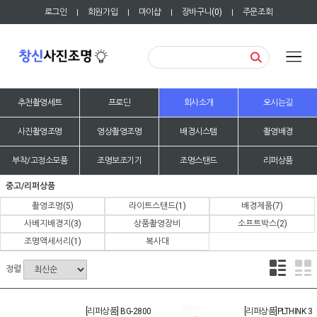
로그인
회원가입
마이샵
장바구니(
0
)
주문조회
|
|
|
|
추천촬영세트
프로딘
회사소개
오시는길
사진촬영조명
영상촬영조명
배경시스템
촬영배경
부착/고정소모품
조명보조기기
조명스탠드
리퍼상품
중고/리퍼상품
촬영조명
(5)
라이트스탠드
(1)
배경제품
(7)
사베지배경지
(3)
상품촬영장비
소프트박스
(2)
조명액세서리
(1)
복사대
정렬
[리퍼상품] BG-2800
[리퍼상품]PLTHINK 3