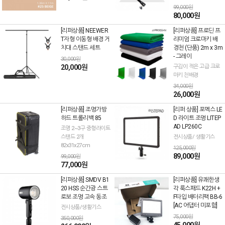
99,000원
80,000원
[리퍼상품] NEEWER
[리퍼상품] 프로딘 프
T자형 이동형 배경 거
리미엄 크로마키 배
치대 스탠드 세트
경천 (단품) 2m x 3m
- 그레이
30,000원
20,000원
구김이 적은 고급 크로
마키 천배경
34,000원
26,000원
[리퍼상품] 조명가방
[리퍼 상품] 포멕스 LE
하드 트롤리백 85
D 라이트 조명 LITEP
AD LP260C
조명 2~3구 중형라이트
스탠드 2개
전시상품/ 생활기스
82x31x27cm
125,000원
89,000원
99,000원
77,000원
[리퍼상품] SMDV B1
[리퍼상품] 유쾌한생
20 HSS 순간광 스트
각 룩스패드 K22H +
로보 조명 고속 동조
F타입 배터리팩 BB-6
[AC 어댑터 미포함]
전시상품/생활기스
75,000원
350,000원