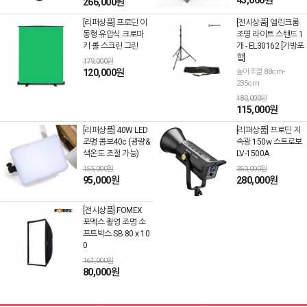
45,000원
266,000원
[리퍼상품] 프로딘 이
[전시상품] 엘린크롬
동형 유압식 크로마
조명 라이트 스탠드 1
키 롤 스크린 그린
개 - EL30162 [가방포
함]
179,000원
120,000원
높이조절 88cm-
235cm
180,000원
115,000원
[리퍼상품] 40W LED
[리퍼상품] 프로딘 지
조명 콤보40c (광량&
속광 150w 스트로보
색온도 조절 가능)
LV-1500A
155,000원
350,000원
95,000원
280,000원
[전시상품] FOMEX
포멕스 촬영 조명 소
프트박스 SB 80 x 10
0
161,000원
80,000원