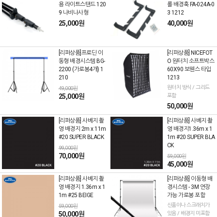
용 라이트스탠드 120
롤 배경훅 FA-024A-0
9 나비나사형
3 1212
25,000원
40,000원
[리퍼상품]프로딘 이
[리퍼상품] NICEFOT
동형 배경시스템 BG-
O 원터치 소프트박스
2200 (가로봉4개) 1
60X90 보웬스 타입
210
1213
원터치 방식 / 그리드
49,000원
25,000원
포함
50,000원
[리퍼상품] 사베지 촬
[리퍼상품] 사베지 촬
영 배경지 2m x 11m
영 배경지1.36m x 1
#20 SUPER BLACK
1m #20 SUPER BLA
CK
99,000원
70,000원
59,000원
45,000원
[리퍼상품] 사베지 촬
[리퍼상품] 이동형 배
영 배경지 1.36m x 1
경시스템 - 3M 연장
1m #25 BEIGE
가능 가로봉 포함
신품이나 스크래치가
59,000원
50,000원
있음 / 배경지 미포함