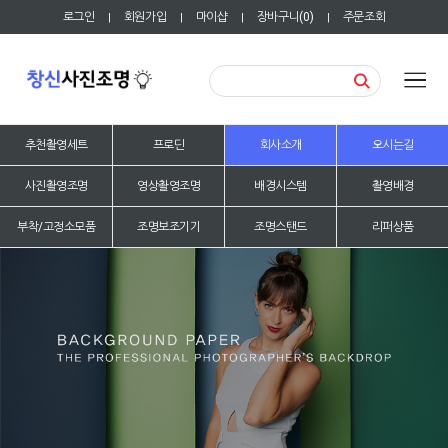
로그인
회원가입
마이샵
장바구니(
0
)
주문조회
|
|
|
|
추천촬영세트
프로딘
회사소개
오시는길
사진촬영조명
영상촬영조명
배경시스템
촬영배경
부착/고정소모품
조명보조기기
조명스탠드
리퍼상품