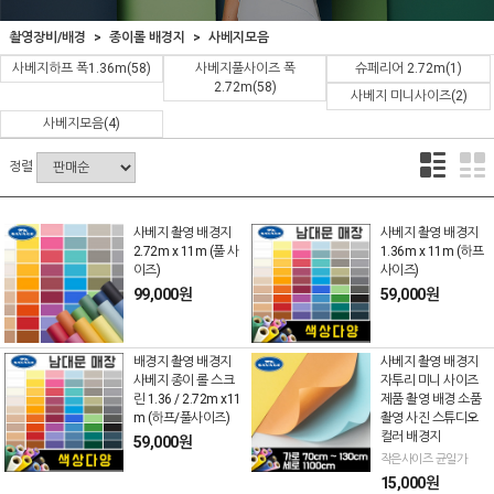
촬영장비/배경
종이롤 배경지
사베지모음
사베지하프 폭1.36m
(58)
사베지풀사이즈 폭
슈페리어 2.72m
(1)
2.72m
(58)
사베지 미니사이즈
(2)
사베지모음
(4)
정렬
사베지 촬영 배경지
사베지 촬영 배경지
2.72m x 11m (풀 사
1.36m x 11m (하프
이즈)
사이즈)
99,000원
59,000원
배경지 촬영 배경지
사베지 촬영 배경지
사베지 종이 롤 스크
자투리 미니 사이즈
린 1.36 / 2.72m x11
제품 촬영 배경 소품
m (하프/풀사이즈)
촬영 사진 스튜디오
컬러 배경지
59,000원
작은사이즈 균일가
15,000원