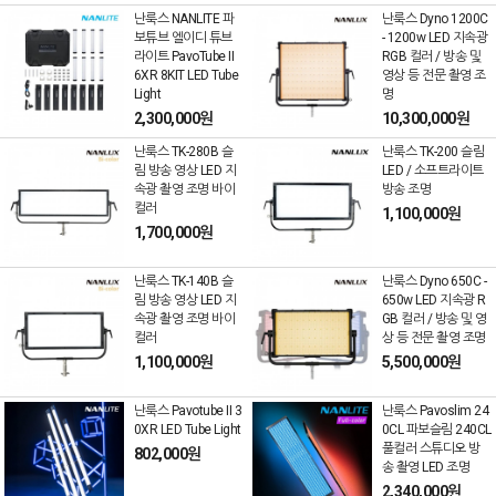
난룩스 NANLITE 파
난룩스 Dyno 1200C
보튜브 엘이디 튜브
- 1200w LED 지속광
라이트 PavoTube II
RGB 컬러 / 방송 및
6XR 8KIT LED Tube
영상 등 전문 촬영 조
Light
명
2,300,000원
10,300,000원
난룩스 TK-280B 슬
난룩스 TK-200 슬림
림 방송 영상 LED 지
LED / 소프트라이트
속광 촬영 조명 바이
방송 조명
컬러
1,100,000원
1,700,000원
난룩스 TK-140B 슬
난룩스 Dyno 650C -
림 방송 영상 LED 지
650w LED 지속광 R
속광 촬영 조명 바이
GB 컬러 / 방송 및 영
컬러
상 등 전문 촬영 조명
1,100,000원
5,500,000원
난룩스 Pavotube II 3
난룩스 Pavoslim 24
0XR LED Tube Light
0CL 파보슬림 240CL
풀컬러 스튜디오 방
802,000원
송 촬영 LED 조명
2,340,000원