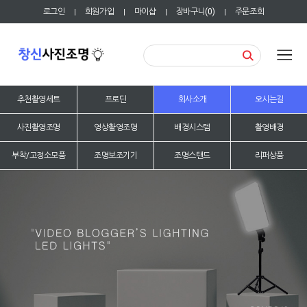
로그인
회원가입
마이샵
장바구니(
0
)
주문조회
|
|
|
|
추천촬영세트
프로딘
회사소개
오시는길
사진촬영조명
영상촬영조명
배경시스템
촬영배경
부착/고정소모품
조명보조기기
조명스탠드
리퍼상품