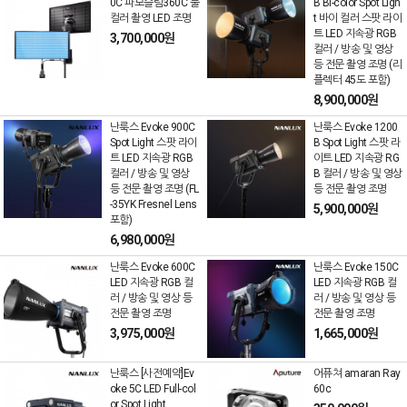
0C 파보슬림360C 풀
B Bi-color Spot Ligh
컬러 촬영 LED 조명
t 바이 컬러 스팟 라이
트 LED 지속광 RGB
3,700,000원
컬러 / 방송 및 영상
등 전문 촬영 조명 (리
플렉터 45도 포함)
8,900,000원
난룩스 Evoke 900C
난룩스 Evoke 1200
Spot Light 스팟 라이
B Spot Light 스팟 라
트 LED 지속광 RGB
이트 LED 지속광 RG
컬러 / 방송 및 영상
B 컬러 / 방송 및 영상
등 전문 촬영 조명 (FL
등 전문 촬영 조명
-35YK Fresnel Lens
5,900,000원
포함)
6,980,000원
난룩스 Evoke 600C
난룩스 Evoke 150C
LED 지속광 RGB 컬
LED 지속광 RGB 컬
러 / 방송 및 영상 등
러 / 방송 및 영상 등
전문 촬영 조명
전문 촬영 조명
3,975,000원
1,665,000원
난룩스 [사전예약]Ev
어퓨쳐 amaran Ray
oke 5C LED Full-col
60c
or Spot Light