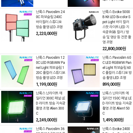
난룩스 Pavoslim 24
난룩스 Evoke 5000
0C 파보슬림 240C
B Kit LED Bi-color S
바이컬러 스튜디오
pot Light 바이 컬러
방송 촬영 LED 조명
스팟 라이트 LED 지
속광 RGB 컬러 / 방
2,220,000원
송 및 영상 등 전문 촬
영 조명
22,800,000원
난룩스 Pavoslim 12
난룩스 Pavoslim 60
0C LED RGBWW Pa
C LED RGBWW Pan
nel Light 파보슬림 1
el Light 파보슬림 60
20C 풀컬러 스튜디오
C 풀컬러 스튜디오 방
방송 촬영 LED 조명
송 촬영 LED 조명
1,199,000원
899,000원
난룩스 난라이트 에
난룩스 난라이트 에
일리언 300C 패널 LE
일리언 150C 패널 LE
D 라이트 방송 지속광
D 라이트 방송 지속광
촬영 조명 Alien 300
촬영 조명 Alien150
C
C
2,249,000원
1,499,000원
난룩스 Pavoslim 36
난룩스 Evoke 2400