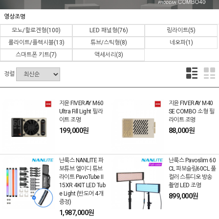
영상조명
모노/할로겐형
(100)
LED 패널형
(76)
링라이트
(5)
롤라이트/플렉시블
(13)
튜브/스틱형
(8)
네오파
(1)
스마트폰 키트
(7)
액세서리
(3)
정렬
지윤 FIVERAY M60
지윤 FIVERAY M40
Ultra Fill Light 필라
SE COMBO 소형 필
이트 조명
라이트 조명
199,000원
88,000원
난룩스 NANLITE 파
난룩스 Pavoslim 60
보튜브 엘이디 튜브
CL 파보슬림60CL 풀
라이트 PavoTube II
컬러 스튜디오 방송
15XR 4KIT LED Tub
촬영 LED 조명
e Light (반도어 4개
899,000원
증정)
1,987,000원