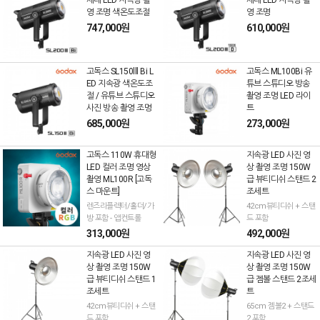
세대 LED 지속광 촬
세대 LED 지속광 촬
영 조명 색온도조절
영 조명
747,000원
610,000원
고독스 SL150lll Bi L
고독스 ML100Bi 유
ED 지속광 색온도조
튜브 스튜디오 방송
절 / 유튜브 스튜디오
촬영 조명 LED 라이
사진 방송 촬영 조명
트
685,000원
273,000원
고독스 110W 휴대형
지속광 LED 사진 영
LED 컬러 조명 영상
상 촬영 조명 150W
촬영 ML100R [고독
급 뷰티디쉬 스탠드 2
스 마운트]
조세트
렌즈리플렉터/홀더/가
42cm뷰티디쉬 + 스탠
방 포함 - 앱컨트롤
드 포함
313,000원
492,000원
지속광 LED 사진 영
지속광 LED 사진 영
상 촬영 조명 150W
상 촬영 조명 150W
급 뷰티디쉬 스탠드 1
급 젬볼 스탠드 2조세
조세트
트
42cm뷰티디쉬 + 스탠
65cm 젬볼2 + 스탠드
드 포함
2 포함