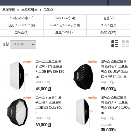
조명장비
소프트박스
고독스
사각/직사각
(30)
8각/12각
(14)
젬볼
(7)
LED소프트박스
(6)
프로스팟/프로딘
(10)
포멕스
(27)
고독스
(7)
포도다이나믹
SMDV
(27)
정렬
고독스 스트로보 촬
고독스 스트로보 촬
영 조명 사각 소프트
영 조명 팔각 소프트
박스 SB-BW 80x120
박스 SB-USW Octa
cm
80 + 허니컴그리드
보웬스 타입
보웬스 타입
45,000원
85,000원
고독스 엄브렐러 보
고독스 스트로보 촬
웬스 팔각 소프트박
영 조명 사각 소프트
스 SB-US Octa 80c
박스 SB-BW 60x90c
m
m
보웬스 타입
보웬스 타입
69,000원
40,000원
35,000원