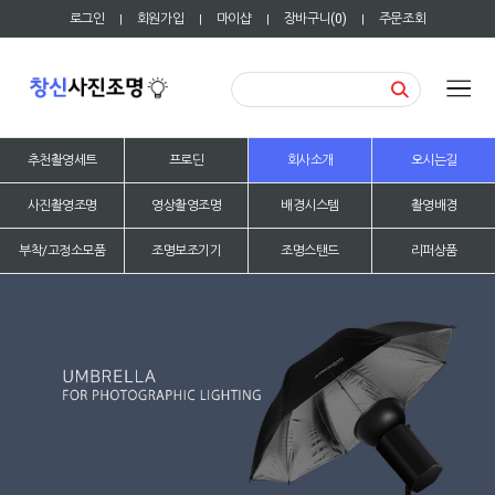
로그인
회원가입
마이샵
장바구니(
0
)
주문조회
|
|
|
|
추천촬영세트
프로딘
회사소개
오시는길
사진촬영조명
영상촬영조명
배경시스템
촬영배경
부착/고정소모품
조명보조기기
조명스탠드
리퍼상품