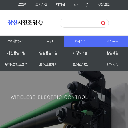
로그인
회원가입
마이샵
장바구니(
0
)
주문조회
|
|
|
|
추천촬영세트
프로딘
회사소개
오시는길
사진촬영조명
영상촬영조명
배경시스템
촬영배경
부착/고정소모품
조명보조기기
조명스탠드
리퍼상품