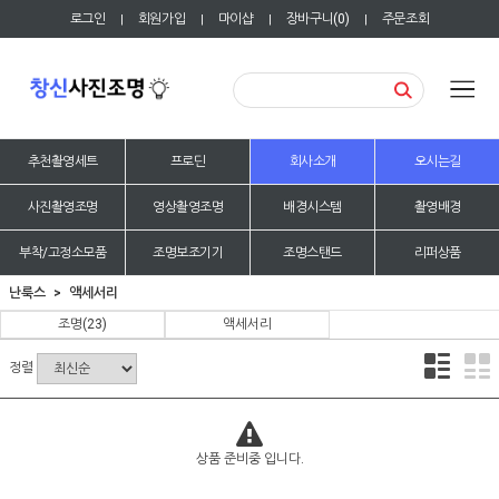
로그인
회원가입
마이샵
장바구니(
0
)
주문조회
|
|
|
|
추천촬영세트
프로딘
회사소개
오시는길
사진촬영조명
영상촬영조명
배경시스템
촬영배경
부착/고정소모품
조명보조기기
조명스탠드
리퍼상품
난룩스
액세서리
조명
(23)
액세서리
정렬
상품 준비중 입니다.