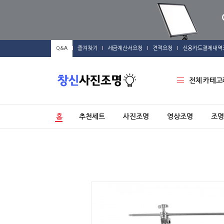
Q&A
즐겨찾기
세금계산서요청
견적요청
신용카드결제내역
전체 카테고
홈
추천세트
사진조명
영상조명
조명