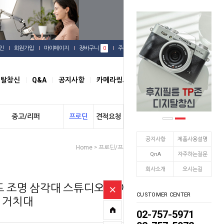
인
회원가입
마이페이지
장바구니
0
주문배송
관심상품
지탈창신
Q&A
공지사항
카메라링크
오시는길
중고/리퍼
프로딘
견적요청
개인결제
공지사항
제품사용설명
Home
프로딘/프로스팟
스탠드용품
>
>
QnA
자주하는질문
회사소개
오시는길
드 조명 삼각대 스튜디오 라이
CUSTOMER CENTER
 거치대
02-757-5971