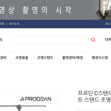
조회
회사소개
로그
디
리
장비
조명용품
조명스탠드
촬영장비/배경
배경시스템
프로딘 C스탠
트 스탠드 조명