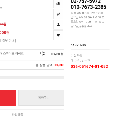
02-757-5972
010-7673-2385
42
월-목 AM 09:30 - PM 19:00
딘
금요일 AM 09:30 - PM 18:30
토요일 AM 10:00 - PM 15:00
000원
일요일,공휴일 휴무
000
원
자 할부 안내 ]
BANK INFO
각대 스튜디오 라이트
110,000
원
기업은행
예금주 : 김두호
총 상품 금액
110,000
원
036-051674-01-052
장바구니
관심상품