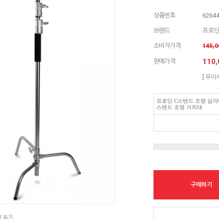
상품번호
6264
브랜드
프로
소비자가격
145,
110,
판매가격
[ 무이
프로딘 C스탠드 조명 삼
스탠드 조명 거치대
구매하기
지 보기