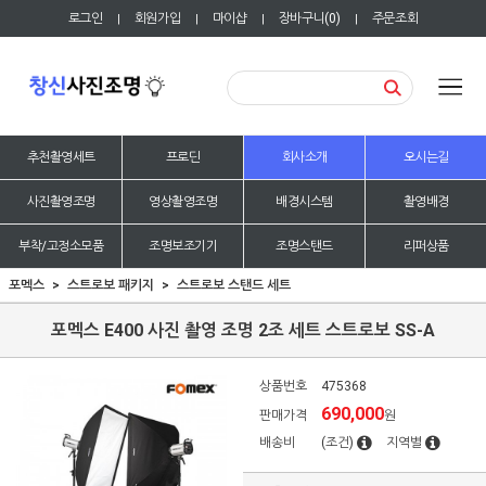
로그인
회원가입
마이샵
장바구니(
0
)
주문조회
|
|
|
|
추천촬영세트
프로딘
회사소개
오시는길
사진촬영조명
영상촬영조명
배경시스템
촬영배경
부착/고정소모품
조명보조기기
조명스탠드
리퍼상품
포멕스
스트로보 패키지
스트로보 스탠드 세트
포멕스 E400 사진 촬영 조명 2조 세트 스트로보 SS-A
상품번호
475368
690,000
판매가격
원
배송비
(조건)
지역별