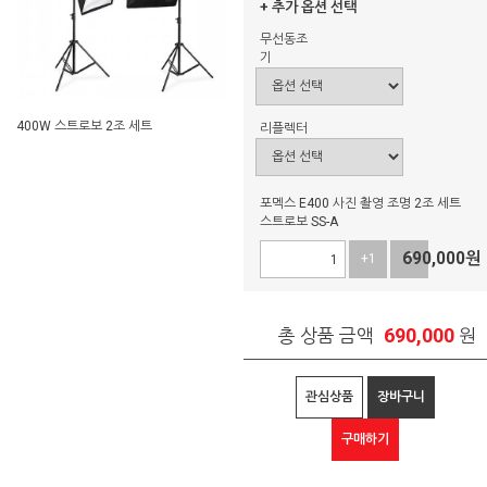
+ 추가 옵션 선택
무선동조
기
400W 스트로보 2조 세트
리플렉터
포멕스 E400 사진 촬영 조명 2조 세트
스트로보 SS-A
690,000
원
+1
-1
690,000
총 상품 금액
원
관심상품
장바구니
구매하기