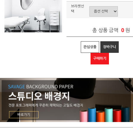
브라켓선
택
0
총 상품 금액
원
관심상품
장바구니
구매하기