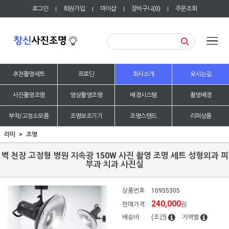
로그인
회원가입
마이샵
장바구니(
0
)
주문조회
|
|
|
|
추천촬영세트
프로딘
회사소개
오시는길
사진촬영조명
영상촬영조명
배경시스템
촬영배경
부착/고정소모품
조명보조기기
조명스탠드
리퍼상품
라미
조명
벽 천장 고정형 병원 지속광 150W 사진 촬영 조명 세트 성형외과 피
부과 치과 사진실
상품번호
10955305
240,000
판매가격
원
배송비
(조건)
지역별