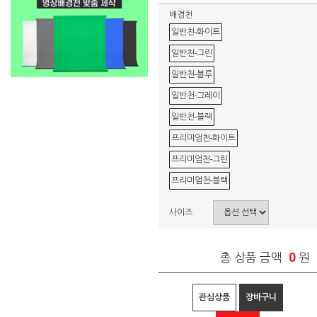
배경천
일반천-화이트
일반천-그린
일반천-블루
일반천-그레이
일반천-블랙
프리미엄천-화이트
프리미엄천-그린
프리미엄천-블랙
사이즈
0
총 상품 금액
원
관심상품
장바구니