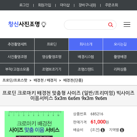
로그인
회원가입
마이샵
장바구니(
0
)
주문조회
|
|
|
|
추천촬영세트
프로딘
회사소개
오시는길
사진촬영조명
영상촬영조명
배경시스템
촬영배경
부착/고정소모품
조명보조기기
조명스탠드
리퍼상품
프로딘/프로스팟
배경천 / 배경지
배경천(단품)
프로딘 크로마키 배경천 맞춤형 사이즈 (일반/프리미엄) 빅사이즈
이음서비스 5x3m 6x6m 9x3m 9x6m
상품번호
685216
61,000
판매가격
원
배송비
(조건)
지역별