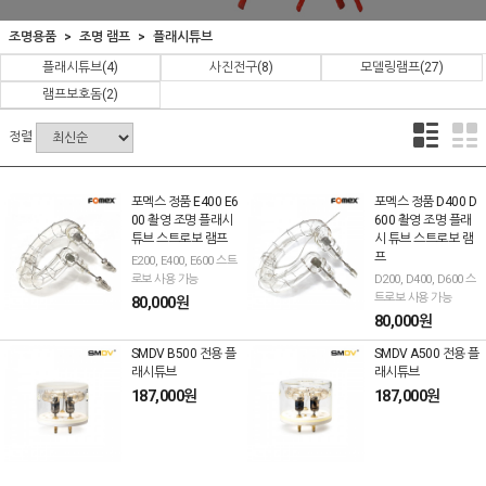
조명용품
조명 램프
플래시튜브
플래시튜브
(4)
사진전구
(8)
모델링램프
(27)
램프보호돔
(2)
정렬
포멕스 정품 E400 E6
포멕스 정품 D400 D
00 촬영 조명 플래시
600 촬영 조명 플래
튜브 스트로보 램프
시 튜브 스트로보 램
프
E200, E400, E600 스트
로보 사용 가능
D200, D400, D600 스
트로보 사용 가능
80,000원
80,000원
SMDV B500 전용 플
SMDV A500 전용 플
래시튜브
래시튜브
187,000원
187,000원