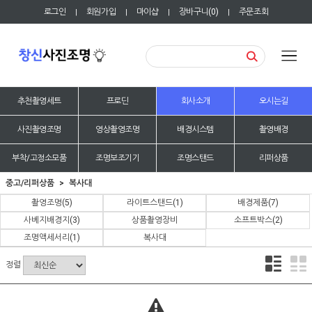
로그인
회원가입
마이샵
장바구니(
0
)
주문조회
|
|
|
|
추천촬영세트
프로딘
회사소개
오시는길
사진촬영조명
영상촬영조명
배경시스템
촬영배경
부착/고정소모품
조명보조기기
조명스탠드
리퍼상품
중고/리퍼상품
복사대
촬영조명
(5)
라이트스탠드
(1)
배경제품
(7)
사베지배경지
(3)
상품촬영장비
소프트박스
(2)
조명액세서리
(1)
복사대
정렬