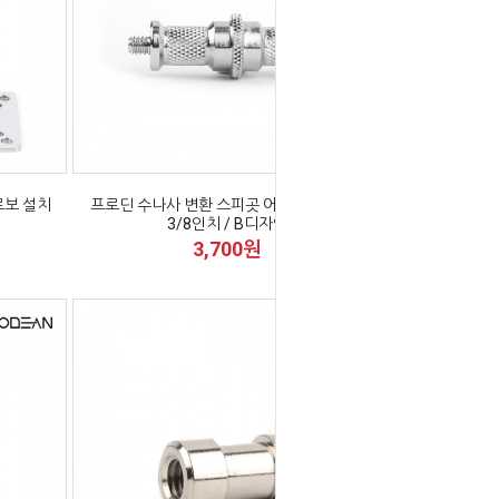
로보 설치
프로딘 수나사 변환 스피곳 어댑터 1/4인치
3/8인치 / B디자인
3,700원