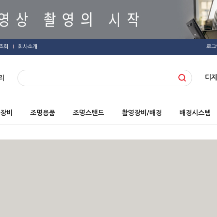
조회
회사소개
로그
디
리
장비
조명용품
조명스탠드
촬영장비/배경
배경시스템