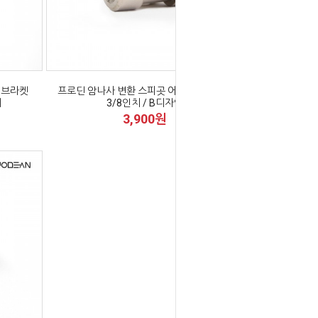
 브라켓
프로딘 암나사 변환 스피곳 어댑터 1/4인치
대
3/8인치 / B디자인
3,900원