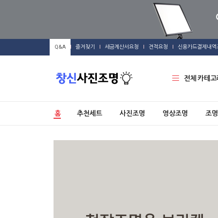
Q&A
즐겨찾기
세금계산서요청
견적요청
신용카드결제내역
전체 카테고
홈
추천세트
사진조명
영상조명
조명