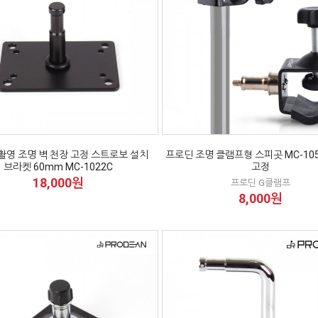
촬영 조명 벽 천장 고정 스트로보 설치
프로딘 조명 클램프형 스피곳 MC-10
브라켓 60mm MC-1022C
고정
18,000원
프로딘 G클램프
8,000원