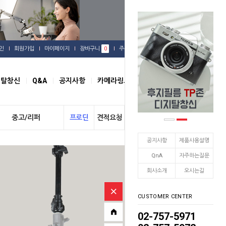
인
회원가입
마이페이지
장바구니
0
주문배송
관심상품
지탈창신
Q&A
공지사항
카메라링크
오시는길
중고/리퍼
프로딘
견적요청
개인결제
공지사항
제품사용설명
QnA
자주하는질문
회사소개
오시는길
CUSTOMER CENTER
02-757-5971