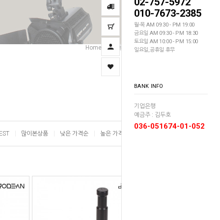
02-757-5972
010-7673-2385
월-목 AM 09:30 - PM 19:00
금요일 AM 09:30 - PM 18:30
토요일 AM 10:00 - PM 15:00
Home
조명용품
브라켓/스피곳
>
>
일요일,공휴일 휴무
BANK INFO
기업은행
예금주 : 김두호
036-051674-01-052
EST
많이본상품
낮은 가격순
높은 가격순
이름순